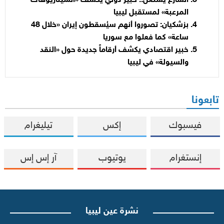
الشارع يشتعل.. خبير دولي يكشف «السيناريوهات
المرعبة» لمستقبل ليبيا
بزشكيان: تصوروا أنهم سيُسقطون إيران «خلال 48
ساعة» كما فعلوا مع سوريا
خبير اقتصادي يكشف أرقاماً جديدة حول «النقد
والسيولة» في ليبيا
تابعونا
فيسبوك
إكس
تيليغرام
إنستغرام
يوتيوب
آر إس إس
نشرة عين ليبيا