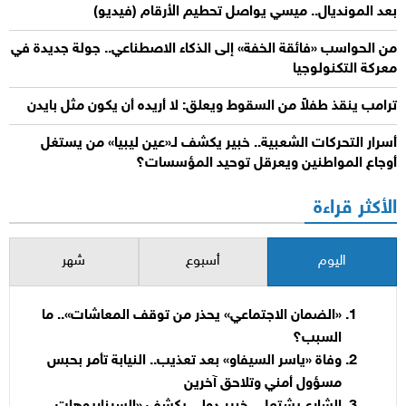
بعد المونديال.. ميسي يواصل تحطيم الأرقام (فيديو)
من الحواسب «فائقة الخفة» إلى الذكاء الاصطناعي.. جولة جديدة في
معركة التكنولوجيا
ترامب ينقذ طفلاً من السقوط ويعلق: لا أريده أن يكون مثل بايدن
أسرار التحركات الشعبية.. خبير يكشف لـ«عين ليبيا» من يستغل
أوجاع المواطنين ويعرقل توحيد المؤسسات؟
الأكثر قراءة
اليوم
أسبوع
شهر
«الضمان الاجتماعي» يحذر من توقف المعاشات».. ما
السبب؟
وفاة «ياسر السيفاو» بعد تعذيب.. النيابة تأمر بحبس
مسؤول أمني وتلاحق آخرين