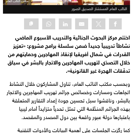
مكتب النائب العام
النائب العام المستشار الصديق الصور
اختتم مركز البحوث الجنائية والتدريب الأسبوع الماضي
نشاطاً تدريبياً جديداً ضمن سلسلة برامج مشروع: «تعزيز
القدرات في شمال أفريقيا لإنقاذ المهاجرين وحمايتهم من
خلال التصدّي لتهريب المهاجرين والاتجار بالبشر في سياق
تدفّقات الهجرة غير القانونية».
وبحسب مكتب النائب العام، تناول المشاركون خلال النشاط
اتجاهات ومسارات وخصائص جرائم تهريب المهاجرين والاتجار
بالبشر، وناقشوا سبل تحسين جودة إعداد التقارير المتعلقة
بهذه الجرائم المنظّمة التي تمثل تحدياً متزايداً أمام ليبيا
باعتبارها دولة عبور واقعة بين دول المصدر والمقصد.
كما ركّزت الجلسات على أهمية البيانات والأدوات التقنية