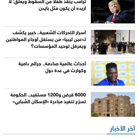
ترامب ينقذ طفلاً من السقوط ويعلق: لا
أريده أن يكون مثل بايدن
أسرار التحركات الشعبية.. خبير يكشف
لـ«عين ليبيا» من يستغل أوجاع المواطنين
ويعرقل توحيد المؤسسات؟
أحداث عالمية صادمة.. جرائم دامية
وكوارث في عدة دول
6000 قرض و1200 مستفيد.. الحكومة
تسرّع تنفيذ مبادرة «الإسكان الشبابي»
آخر الأخبار