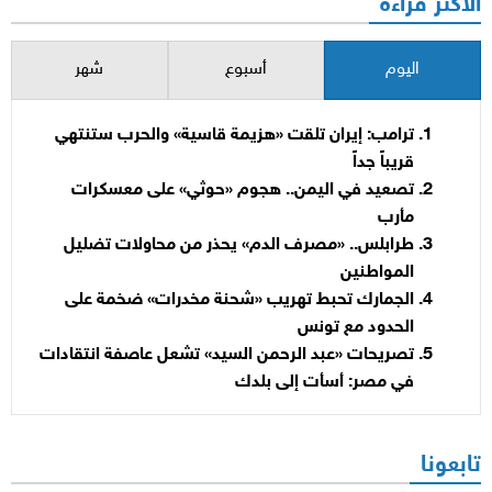
الأكثر قراءة
اليوم
أسبوع
شهر
ترامب: إيران تلقت «هزيمة قاسية» والحرب ستنتهي
قريباً جداً
تصعيد في اليمن.. هجوم «حوثي» على معسكرات
مأرب
طرابلس.. «مصرف الدم» يحذر من محاولات تضليل
المواطنين
الجمارك تحبط تهريب «شحنة مخدرات» ضخمة على
الحدود مع تونس
تصريحات «عبد الرحمن السيد» تشعل عاصفة انتقادات
في مصر: أسأت إلى بلدك
تابعونا