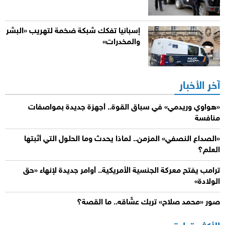
إسبانيا تفكك شبكة ضخمة لتهريب «البشر
والمخدرات»
آخر الأخبار
«هواوي وريدمي» في سباق القوة.. أجهزة جديدة بمواصفات
منافسة
«الصداع النصفي» المزمن.. لماذا يحدث وما الحلول التي أثبتها
العلم؟
ترامب يفتح معركة الجنسية الأمريكية.. أوامر جديدة لإنهاء «حق
الولادة»
صور «محمد صلاح» تربك عشّاقه.. ما القصة؟