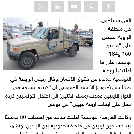
ألقى مسلحون
في منطقة
الزاوية القبض
على “ما بين
150 و164″
تونسيا، على ما
اعلنت الرابطة
التونسية للدفاع عن حقوق الانسان.وقال رئيس الرابطة في
صفاقس (جنوب) الأسعد الجموسي ان “كتيبة مسلحة من
الثوار الليبيين عمدت (مساء الاثنين) الى احتجاز التونسيين كردة
فعل على ايقاف اربعة ليبيين” في تونس
وكانت الخارجية التونسية أعلنت سابقًا عن اختطاف 80 تونسيًا
بيد مسلحين ليبيين في منطقة حدودية بين البلدين. وتشهد