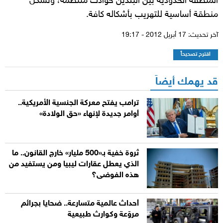
المنطقة الحدودية بين البلدين حوادث منتظمة، وتشكل
منطقة أساسية للتهريب بأشكاله كافة.
آخر تحديث: 17 أبريل 2012 - 19:17
اقترح تصحيحاً
قد يهمك أيضاً
ترامب يفتح معركة الجنسية الأمريكية..
أوامر جديدة لإنهاء «حق الولادة»
ثروة خفية بـ«500 مليار» خارج القانون.. ما
الذي يعطل عقارات ليبيا ومن يستفيد من
هذه الفوضى؟
أحداث عالمية متسارعة.. ضحايا بجرائم
مروّعة وكوارث طبيعية