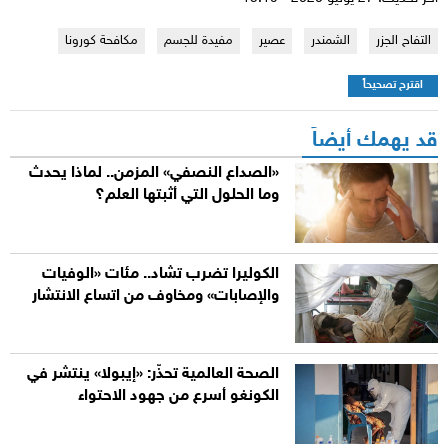
التفاح الجزر
الشمندر
عصير
مفيدة للجسم
مكافحة كورونا
اقترح تصحيحاً
قد يهمك أيضاً
«الصداع النصفي» المزمن.. لماذا يحدث
وما الحلول التي أثبتها العلم؟
الكوليرا تضرب تشاد.. مئات «الوفيات
والإصابات» ومخاوف من اتساع الانتشار
الصحة العالمية تحذّر: «إيبولا» ينتشر في
الكونغو أسرع من جهود الاحتواء