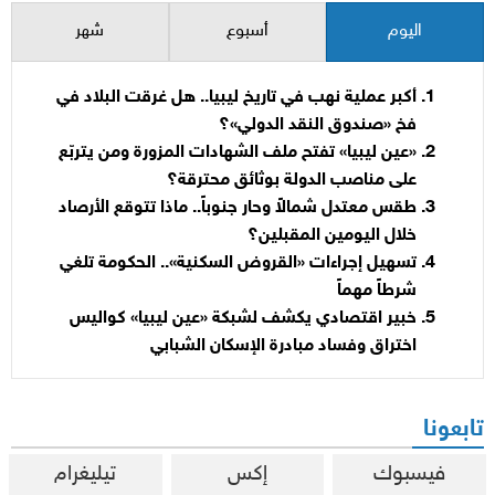
اليوم
أسبوع
شهر
أكبر عملية نهب في تاريخ ليبيا.. هل غرقت البلاد في
فخ «صندوق النقد الدولي»؟
«عين ليبيا» تفتح ملف الشهادات المزورة ومن يتربّع
على مناصب الدولة بوثائق محترقة؟
طقس معتدل شمالاً وحار جنوباً.. ماذا تتوقع الأرصاد
خلال اليومين المقبلين؟
تسهيل إجراءات «القروض السكنية».. الحكومة تلغي
شرطاً مهماً
خبير اقتصادي يكشف لشبكة «عين ليبيا» كواليس
اختراق وفساد مبادرة الإسكان الشبابي
تابعونا
فيسبوك
إكس
تيليغرام