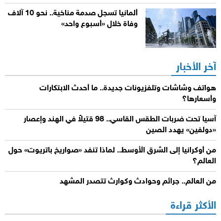
ألمانيا تسجل صدمة مناخية.. نحو 10 آلاف
وفاة خلال «أسبوع واحد»
آخر الأخبار
هواتف وشاشات وتلفزيونات جديدة.. ما أحدث الابتكارات
وأسعارها؟
آسيا تحت ضربات الطقس القاسي.. 98 قتيلاً في الهند وإعصار
«دولفين» يهدد الصين
من أوكرانيا إلى الشرق الأوسط.. لماذا تنفد «صواريخ باتريوت» حول
العالم؟
من العالم.. جرائم وحوادث وكوارث تتصدر المشهد
الأكثر قراءة