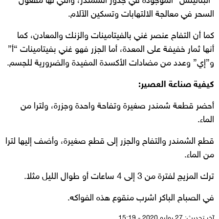
“البتالينس” الموجودة في جذور الشمندر، والتي لها مفعول
السحر في معالجة الالتهابات وتسكين الآلام.
كما أن التفاح عنصر غني بالفيتامينات والزنك والمعادن، كما
أنها ثمار خفيفة على المعدة، أما الجزر فهو غني بفيتامينات “أ”
و”إي” وعدد من مضادات الأكسدة المفيدة والضرورية للجسم.
كيفية صناعة العصير:
أحضر قطعة شمندر صغيرة وتفاحة واحدة وجزرة، ولترا من
الماء.
قطع الشمندر والتفاح والجزر إلى قطع صغيرة، وأضف إليها لترا
من الماء.
ترك المزيج لفترة من 3 إلى 4 ساعات أو طوال الليل مثلا.
في الصباح الباكر اشرب منقوع هذه الفواكه.
آخر تحديث: 27 يوليو 2020 - 15:19