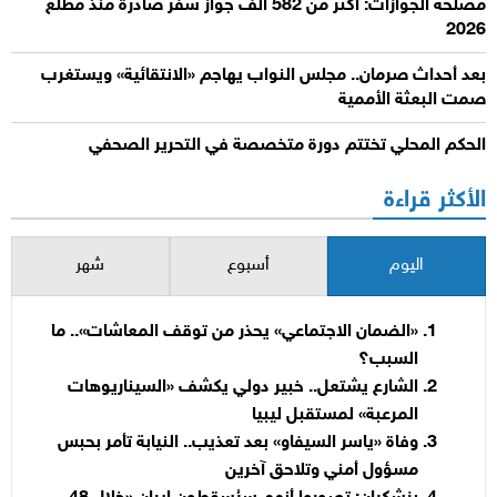
مصلحة الجوازات: أكثر من 582 ألف جواز سفر صادرة منذ مطلع
2026
بعد أحداث صرمان.. مجلس النواب يهاجم «الانتقائية» ويستغرب
صمت البعثة الأممية
الحكم المحلي تختتم دورة متخصصة في التحرير الصحفي
الأكثر قراءة
اليوم
أسبوع
شهر
«الضمان الاجتماعي» يحذر من توقف المعاشات».. ما
السبب؟
الشارع يشتعل.. خبير دولي يكشف «السيناريوهات
المرعبة» لمستقبل ليبيا
وفاة «ياسر السيفاو» بعد تعذيب.. النيابة تأمر بحبس
مسؤول أمني وتلاحق آخرين