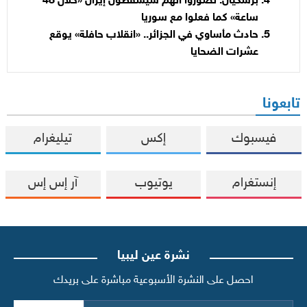
بزشكيان: تصوروا أنهم سيُسقطون إيران «خلال 48
ساعة» كما فعلوا مع سوريا
حادث مأساوي في الجزائر.. «انقلاب حافلة» يوقع
عشرات الضحايا
تابعونا
فيسبوك
إكس
تيليغرام
إنستغرام
يوتيوب
آر إس إس
نشرة عين ليبيا
احصل على النشرة الأسبوعية مباشرة على بريدك