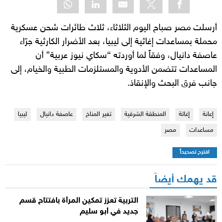
أرسلت مصر صباح اليوم الثلاثاء، ثلاث طائرات شحن عسكرية
محملة بمساعدات إغاثية إلى ليبيا، بعد الأضرار الكارثية جرّاء
عاصفة دانيال، وفقاً لما أوردته “سكاي نيوز عربية” أن
المساعدات تتضمن الأدوية والمستلزمات الطبية والخيام، إلى
جانب فرق البحث والإنقاذ.
إعانة
إغاثة
المنطقة الشرقية
تغير المناخ
عاصفة دانيال
ليبيا
مساعدات
مصر
اقترح تصحيحاً
قد يهمك أيضاً
التربية تعزز تمكين المرأة بافتتاح قسم
جديد في أبو سليم