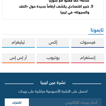
ساعة» كما فعلوا مع سوريا
خبير اقتصادي يكشف أرقاماً جديدة حول «النقد
والسيولة» في ليبيا
تابعونا
فيسبوك
إكس
تيليغرام
إنستغرام
يوتيوب
آر إس إس
نشرة عين ليبيا
احصل على النشرة الأسبوعية مباشرة على بريدك
اشترك