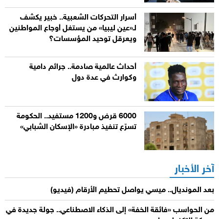
أسرار التحركات الشعبية.. خبير يكشف
لـ«عين ليبيا» من يستغل أوجاع المواطنين
ويعرقل توحيد المؤسسات؟
أحداث عالمية صادمة.. جرائم دامية
وكوارث في عدة دول
6000 قرض و1200 مستفيد.. الحكومة
تسرّع تنفيذ مبادرة «الإسكان الشبابي»
آخر الأخبار
بعد المونديال.. ميسي يواصل تحطيم الأرقام (فيديو)
من الحواسب «فائقة الخفة» إلى الذكاء الاصطناعي.. جولة جديدة في