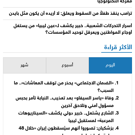
معركة التكنولوجيا
ترامب ينقذ طفلاً من السقوط ويعلق: لا أريده أن يكون مثل بايدن
أسرار التحركات الشعبية.. خبير يكشف لـ«عين ليبيا» من يستغل
أوجاع المواطنين ويعرقل توحيد المؤسسات؟
الأكثر قراءة
اليوم
أسبوع
شهر
«الضمان الاجتماعي» يحذر من توقف المعاشات».. ما
السبب؟
وفاة «ياسر السيفاو» بعد تعذيب.. النيابة تأمر بحبس
مسؤول أمني وتلاحق آخرين
الشارع يشتعل.. خبير دولي يكشف «السيناريوهات
المرعبة» لمستقبل ليبيا
بزشكيان: تصوروا أنهم سيُسقطون إيران «خلال 48