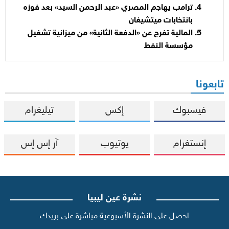
ترامب يهاجم المصري «عبد الرحمن السيد» بعد فوزه
بانتخابات ميتشيغان
المالية تفرج عن «الدفعة الثانية» من ميزانية تشغيل
مؤسسة النفط
تابعونا
فيسبوك
إكس
تيليغرام
إنستغرام
يوتيوب
آر إس إس
نشرة عين ليبيا
احصل على النشرة الأسبوعية مباشرة على بريدك