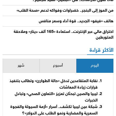
ماذا تقول الدراسات.. هل «البطيخ» مفيد للجميع؟
من الموز إلى البنجر.. خضراوات وفواكه تدعم «صحة القلب»
هاتف «فيفو» الجديد.. قوة أداء وسعر منافس
اختراق مالي عبر الإنترنت.. استعادة «165 ألف دينار» وملاحقة
المتورطين
الأكثر قراءة
اليوم
أسبوع
شهر
نقابة المتقاعدين تدخل «حالة الطوارئ» وتطالب بتنفيذ
قرارات زيادة المعاشات
ليبيا والصين تبحثان تعزيز «التعاون الصحي» وتبادل
الخبرات
شبكة عين ليبيا تكشف.. أسرار «أزمة السيولة والفجوة
السعرية والمضاربة ونمو الطلب على الدولار»؟