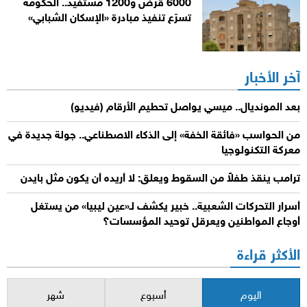
6000 قرض و1200 مستفيد.. الحكومة
تسرّع تنفيذ مبادرة «الإسكان الشبابي»
آخر الأخبار
بعد المونديال.. ميسي يواصل تحطيم الأرقام (فيديو)
من الحواسب «فائقة الخفة» إلى الذكاء الاصطناعي.. جولة جديدة في
معركة التكنولوجيا
ترامب ينقذ طفلاً من السقوط ويعلق: لا أريده أن يكون مثل بايدن
أسرار التحركات الشعبية.. خبير يكشف لـ«عين ليبيا» من يستغل
أوجاع المواطنين ويعرقل توحيد المؤسسات؟
الأكثر قراءة
اليوم
أسبوع
شهر