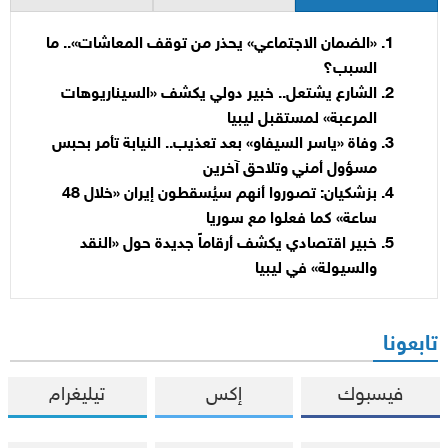
«الضمان الاجتماعي» يحذر من توقف المعاشات».. ما
السبب؟
الشارع يشتعل.. خبير دولي يكشف «السيناريوهات
المرعبة» لمستقبل ليبيا
وفاة «ياسر السيفاو» بعد تعذيب.. النيابة تأمر بحبس
مسؤول أمني وتلاحق آخرين
بزشكيان: تصوروا أنهم سيُسقطون إيران «خلال 48
ساعة» كما فعلوا مع سوريا
خبير اقتصادي يكشف أرقاماً جديدة حول «النقد
والسيولة» في ليبيا
تابعونا
فيسبوك
إكس
تيليغرام