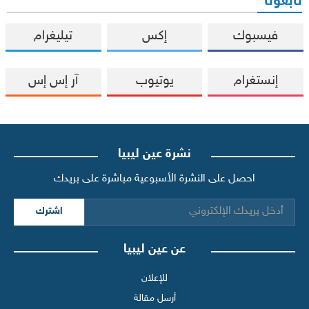
تابعونا
فيسبوك
إكس
تيليغرام
إنستغرام
يوتيوب
آر إس إس
نشرة عين ليبيا
احصل على النشرة الأسبوعية مباشرة على بريدك
اشترك
عن عين ليبيا
للإعلان
أرسل مقالة