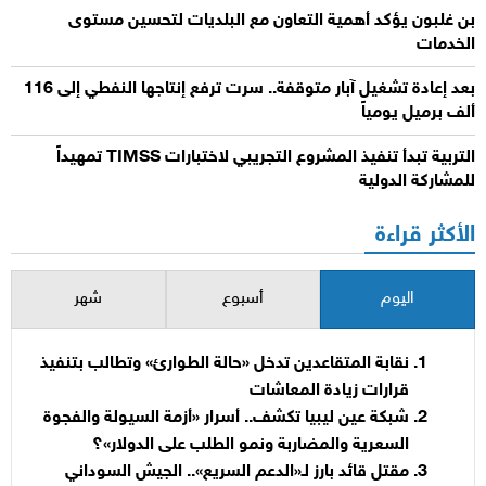
بن غلبون يؤكد أهمية التعاون مع البلديات لتحسين مستوى
الخدمات
بعد إعادة تشغيل آبار متوقفة.. سرت ترفع إنتاجها النفطي إلى 116
ألف برميل يومياً
التربية تبدأ تنفيذ المشروع التجريبي لاختبارات TIMSS تمهيداً
للمشاركة الدولية
الأكثر قراءة
اليوم
أسبوع
شهر
نقابة المتقاعدين تدخل «حالة الطوارئ» وتطالب بتنفيذ
قرارات زيادة المعاشات
شبكة عين ليبيا تكشف.. أسرار «أزمة السيولة والفجوة
السعرية والمضاربة ونمو الطلب على الدولار»؟
مقتل قائد بارز لـ«الدعم السريع».. الجيش السوداني