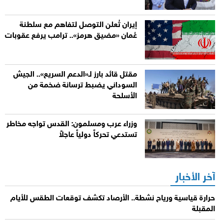
إيران تُعلن التوصل لتفاهم مع سلطنة
عُمان «مضيق هرمز».. ترامب يرفع عقوبات
مقتل قائد بارز لـ«الدعم السريع».. الجيش
السوداني يضبط ترسانة ضخمة من
الأسلحة
وزراء عرب ومسلمون: القدس تواجه مخاطر
تستدعي تحركاً دولياً عاجلاً
آخر الأخبار
حرارة قياسية ورياح نشطة.. الأرصاد تكشف توقعات الطقس للأيام
المقبلة