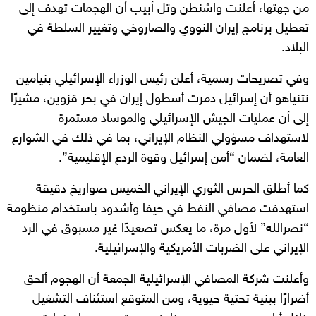
من جهتها، أعلنت واشنطن وتل أبيب أن الهجمات تهدف إلى
تعطيل برنامج إيران النووي والصاروخي وتغيير السلطة في
البلاد.
وفي تصريحات رسمية، أعلن رئيس الوزراء الإسرائيلي بنيامين
نتنياهو أن إسرائيل دمرت أسطول إيران في بحر قزوين، مشيرًا
إلى أن عمليات الجيش الإسرائيلي والموساد مستمرة
لاستهداف مسؤولي النظام الإيراني، بما في ذلك في الشوارع
العامة، لضمان “أمن إسرائيل وقوة الردع الإقليمية”.
كما أطلق الحرس الثوري الإيراني الخميس صواريخ دقيقة
استهدفت مصافي النفط في حيفا وأشدود باستخدام منظومة
“نصرالله” لأول مرة، ما يعكس تصعيدًا غير مسبوق في الرد
الإيراني على الضربات الأمريكية والإسرائيلية.
وأعلنت شركة المصافي الإسرائيلية الجمعة أن الهجوم ألحق
أضرارًا ببنية تحتية حيوية، ومن المتوقع استئناف التشغيل