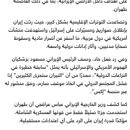
على أهداف داخل الأراضي الإيرانية، بما في ذلك العاصمة
طهران.
وتصاعدت التوترات الإقليمية بشكل كبير، حيث ردّت إيران
بإطلاق صواريخ ومسيّرات على إسرائيل واستهدفت منشآت
أمريكية في دول عربية، ما أسفر عن أضرار مادية وسقوط
ضحايا مدنيين، وأثار إدانات دولية واسعة.
وفي رد فعل حاد، وصف الرئيس الإيراني مسعود بزشكيان
الهجوم الأمريكي والإسرائيلي بأنه يمثل “سابقة خطيرة في
النزاعات الدولية”، محذرًا من أن “النيران ستحرق الكثيرين” إذا
فشل المجتمع الدولي في اتخاذ موقف صارم، وفق منشور له
عبر منصة “إكس”.
كما كشف وزير الخارجية الإيراني عباس عراقجي أن طهران
استخدمت جزءًا ضئيلاً فقط من قوتها العسكرية الشاملة،
مؤكدًا قدرة إيران على الرد على أي اعتداءات مستقبلية.