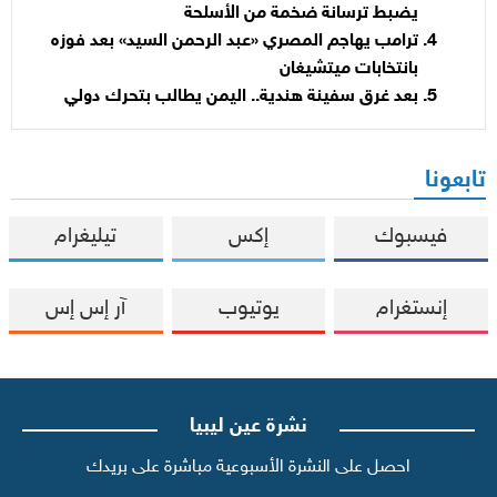
يضبط ترسانة ضخمة من الأسلحة
ترامب يهاجم المصري «عبد الرحمن السيد» بعد فوزه
بانتخابات ميتشيغان
بعد غرق سفينة هندية.. اليمن يطالب بتحرك دولي
تابعونا
فيسبوك
إكس
تيليغرام
إنستغرام
يوتيوب
آر إس إس
نشرة عين ليبيا
احصل على النشرة الأسبوعية مباشرة على بريدك