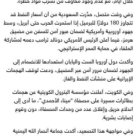
خلال أيام، مع عدم وجود مخاوف من تسرب مواد خطرة.
وفي وقت متصل، حذّرت السعودية من أن أسعار النفط قد
تتجاوز 180 دولارًا للبرميل إذا استمرت الحرب حتى أبريل، وسط
جهود أوروبية وأمريكية لضمان عبور آمن للسفن من مضيق
هرمز، فيما أعلن الرئيس الأمريكي دونالد ترامب دعمه لمشاركة
الحلفاء في حماية الممر الإستراتيجي.
وأكدت دول أوروبا الست واليابان استعدادها للانضمام إلى
الجهود لضمان مرور آمن عبر المضيق، ودعت لوقف الهجمات
الإيرانية على منشآت النفط والغاز.
وفي الكويت، أعلنت مؤسسة البترول الكويتية عن هجمات
بطائرات مسيرة على مصفاة “ميناء الأحمدي”، ما أدى إلى
اندلاع حريق وإغلاق عدد من وحدات المصفاة، دون وقوع
إصابات بشرية.
وفي مواجهة هذا التصعيد، أكدت جماعة أنصار الله اليمنية