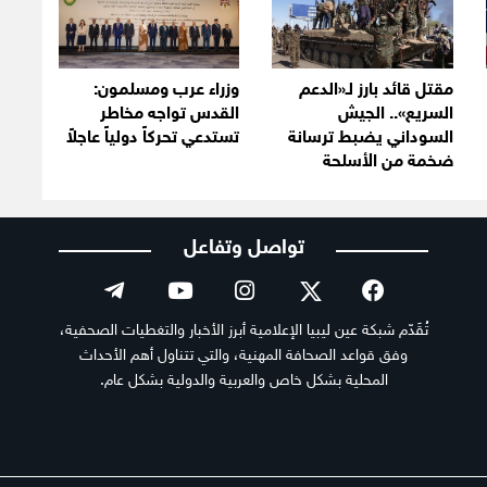
مقتل قائد بارز لـ«الدعم
وزراء عرب ومسلمون:
السريع».. الجيش
القدس تواجه مخاطر
السوداني يضبط ترسانة
تستدعي تحركاً دولياً عاجلاً
ضخمة من الأسلحة
تواصل وتفاعل
تُقَدّم شبكة عين ليبيا الإعلامية أبرز الأخبار والتغطيات الصحفية،
وفق قواعد الصحافة المهنية، والتي تتناول أهم الأحداث
المحلية بشكل خاص والعربية والدولية بشكل عام.