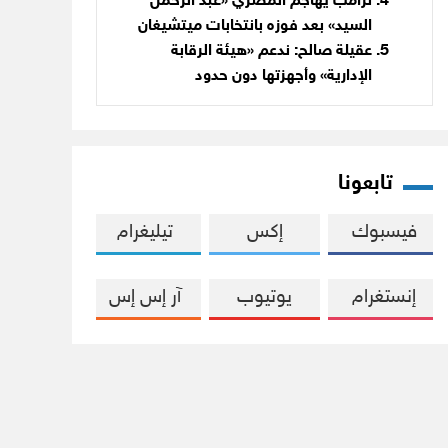
ترامب يهاجم المصري «عبد الرحمن
السيد» بعد فوزه بانتخابات ميتشيغان
عقيلة صالح: ندعم «هيئة الرقابة
الإدارية» وأجهزتها دون حدود
تابعونا
فيسبوك
إكس
تيليغرام
إنستغرام
يوتيوب
آر إس إس