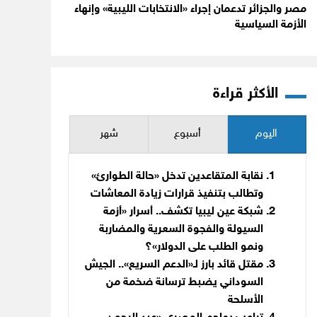
مصر والجزائر تدعمان إجراء «الانتخابات الليبية» وإنهاء
الأزمة السياسية
الأكثر قراءة
اليوم
أسبوع
شهر
نقابة المتقاعدين تدخل «حالة الطوارئ»
وتطالب بتنفيذ قرارات زيادة المعاشات
شبكة عين ليبيا تكشف.. أسرار «أزمة
السيولة والفجوة السعرية والمضاربة
ونمو الطلب على الدولار»؟
مقتل قائد بارز لـ«الدعم السريع».. الجيش
السوداني يضبط ترسانة ضخمة من
الأسلحة