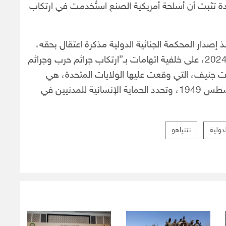
دة تثبت أن أسلحة أمريكية الصنع استُخدمت في ارتكاب
نذ إصدار المحكمة الجنائية الدولية مذكرة اعتقال بحقه،
ووزير الدفاع السابق يوآف غالانت، في 21 نوفمبر 2024، على خلفية اتهامات بـ”ارتكاب جرائم حرب وجرائم
ت جنيف، التي وقعت عليها الولايات المتحدة، هي
مجموعة من أربع معاهدات دولية، اعتمدت في أغسطس 1949، وتحدد الحماية الإنسانية للمدنيين في
دولية
نتنياهو