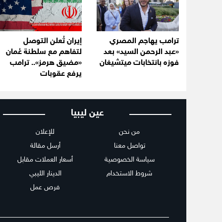
ترامب يهاجم المصري
إيران تُعلن التوصل
«عبد الرحمن السيد» بعد
لتفاهم مع سلطنة عُمان
فوزه بانتخابات ميتشيغان
«مضيق هرمز».. ترامب
يرفع عقوبات
عين ليبيا
من نحن
للإعلان
تواصل معنا
أرسل مقالة
سياسة الخصوصية
أسعار العملات مقابل
شروط الاستخدام
الدينار الليبي
فرص عمل