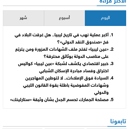
الأكثر قراءة
اليوم
أسبوع
شهر
أكبر عملية نهب في تاريخ ليبيا.. هل غرقت البلاد في
فخ «صندوق النقد الدولي»؟
«عين ليبيا» تفتح ملف الشهادات المزورة ومن يتربّع
على مناصب الدولة بوثائق محترقة؟
خبير اقتصادي يكشف لشبكة «عين ليبيا» كواليس
اختراق وفساد مبادرة الإسكان الشبابي
السيادة فوق الإملاءات.. لا لتوطين المهاجرين
وشهادات المفوضية باطلة بقوة القانون الليبي
والدولي
مصلحة الجمارك تحسم الجدل بشأن وثيقة «ستارلينك»
تابعونا