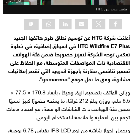
إتش تي سي
هاتف جديد من HTC
أعلنت شركة HTC عن توسيع نطاق طرح هاتفها الجديد
HTC Wildfire E7 Plus في أسواق إضافية، في خطوة
تعكس توجه الشركة لتعزيز حضورها ضمن فئة الهواتف
الاقتصادية ذات المواصفات المتوسطة، مع الحفاظ على
تسعير تنافسي مقارنة بأجهزة أندرويد التي تقدم إمكانيات
مشابهة، وفق ما نقل موقع “gsmarena”.
ويأتي الهاتف بتصميم أنيق وهيكل بأبعاد 170.8 × 77.5 ×
8.5 ملم، ووزن يبلغ 212 غرامًا، ما يمنحه حضورًا كبيرًا نسبيًا
ضمن فئة الهواتف ذات الشاشات الواسعة، مع اعتماد خامات
تجمع بين العملية والملاءمة للاستخدام اليومي.
ويحمل الجهاز شاشة من نوع IPS LCD بقياس 6.78 بوصة،