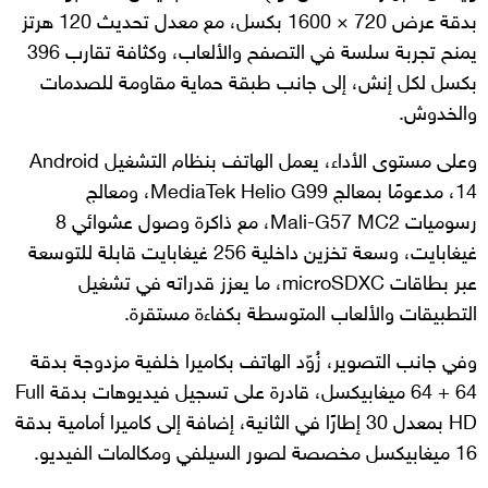
بدقة عرض 720 × 1600 بكسل، مع معدل تحديث 120 هرتز
يمنح تجربة سلسة في التصفح والألعاب، وكثافة تقارب 396
بكسل لكل إنش، إلى جانب طبقة حماية مقاومة للصدمات
والخدوش.
وعلى مستوى الأداء، يعمل الهاتف بنظام التشغيل Android
14، مدعومًا بمعالج MediaTek Helio G99، ومعالج
رسوميات Mali-G57 MC2، مع ذاكرة وصول عشوائي 8
غيغابايت، وسعة تخزين داخلية 256 غيغابايت قابلة للتوسعة
عبر بطاقات microSDXC، ما يعزز قدراته في تشغيل
التطبيقات والألعاب المتوسطة بكفاءة مستقرة.
وفي جانب التصوير، زُوّد الهاتف بكاميرا خلفية مزدوجة بدقة
64 + 64 ميغابيكسل، قادرة على تسجيل فيديوهات بدقة Full
HD بمعدل 30 إطارًا في الثانية، إضافة إلى كاميرا أمامية بدقة
16 ميغابيكسل مخصصة لصور السيلفي ومكالمات الفيديو.