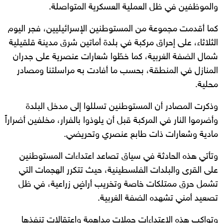
والموظفين في ظل العملية العسكرية المتواصلة.
كما أقدمت مجموعة من المستوطنين الإسرائيليين، فجر اليوم
الثلاثاء، على إحراق مركبة في بلدة أماتين شرق مدينة قلقيلية
شمال الضفة الغربية، كما خطّوا شعارات عنصرية على جدران
المنازل في المنطقة، بحسب ما أفادت به مراسلتنا ومصادر
محلية.
وذكرت المصادر أن المستوطنين تسللوا إلى مدخل البلدة
وأضرموا النار في المركبة قبل أن يلوذوا بالفرار، مخلفين أضراراً
مادية وشعارات ذات طابع عنصري وتحريضي.
وتأتي هذه الحادثة في سياق تصاعد اعتداءات المستوطنين
على القرى والبلدات الفلسطينية، حيث تتكرر الهجمات التي
تشمل حرق ممتلكات خاصة وتخريب أراضٍ زراعية، في ظل
تصعيد أمني تشهده الضفة الغربية.
وتواكب هذه الاعتداءات حملات مداهمة واعتقالات تنفذها