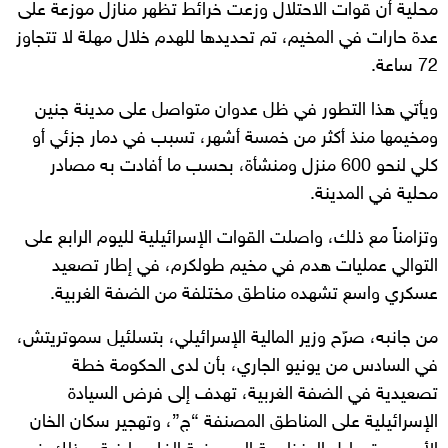
محلية أن قوات الاحتلال وزعت خرائط تظهر منازل موزعة على
عدة حارات في المخيم، تم تحديدها للهدم خلال مهلة لا تتجاوز
72 ساعة.
ويأتي هذا التطور في ظل عدوان متواصل على مدينة جنين
ومخيمها منذ أكثر من خمسة أشهر، تسبب في دمار جزئي أو
كلي لنحو 600 منزل ومنشأة، بحسب ما أفادت به مصادر
محلية في المدينة.
وتزامناً مع ذلك، واصلت القوات الإسرائيلية لليوم الرابع على
التوالي عمليات هدم في مخيم طولكرم، في إطار تصعيد
عسكري واسع تشهده مناطق مختلفة من الضفة الغربية.
من جانبه، صرّح وزير المالية الإسرائيلي، بتسلئيل سموتريتش،
في السادس من يونيو الجاري، بأن لدى الحكومة خطة
تصعيدية في الضفة الغربية، تهدف إلى فرض السيادة
الإسرائيلية على المناطق المصنفة “ج”، وتهجير سكان الخان