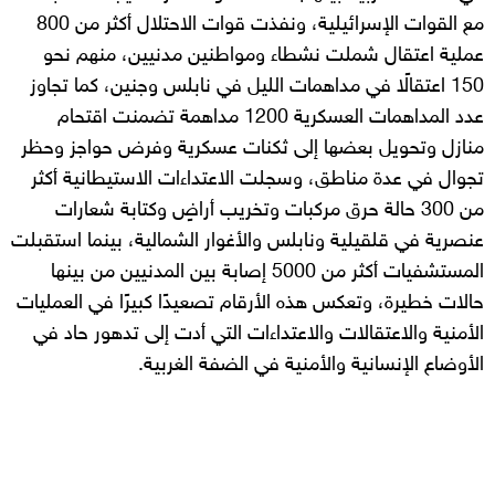
مع القوات الإسرائيلية، ونفذت قوات الاحتلال أكثر من 800
عملية اعتقال شملت نشطاء ومواطنين مدنيين، منهم نحو
150 اعتقالًا في مداهمات الليل في نابلس وجنين، كما تجاوز
عدد المداهمات العسكرية 1200 مداهمة تضمنت اقتحام
منازل وتحويل بعضها إلى ثكنات عسكرية وفرض حواجز وحظر
تجوال في عدة مناطق، وسجلت الاعتداءات الاستيطانية أكثر
من 300 حالة حرق مركبات وتخريب أراضٍ وكتابة شعارات
عنصرية في قلقيلية ونابلس والأغوار الشمالية، بينما استقبلت
المستشفيات أكثر من 5000 إصابة بين المدنيين من بينها
حالات خطيرة، وتعكس هذه الأرقام تصعيدًا كبيرًا في العمليات
الأمنية والاعتقالات والاعتداءات التي أدت إلى تدهور حاد في
الأوضاع الإنسانية والأمنية في الضفة الغربية.