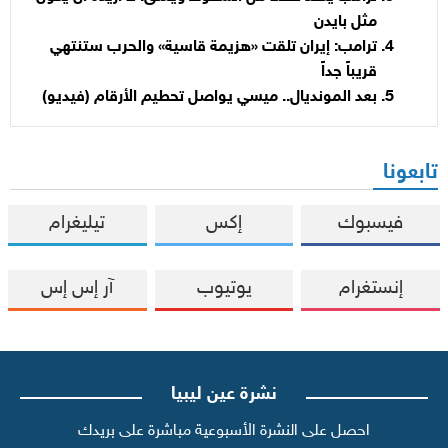
مثل بايدن
ترامب: إيران تلقت «هزيمة قاسية» والحرب ستنتهي
قريباً جداً
بعد المونديال.. ميسي يواصل تحطيم الأرقام (فيديو)
تابعونا
فيسبوك
إكس
تيليغرام
إنستغرام
يوتيوب
آر إس إس
نشرة عين ليبيا
احصل على النشرة الأسبوعية مباشرة على بريدك