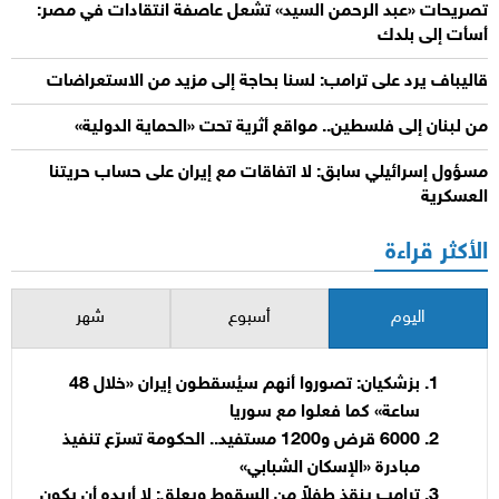
تصريحات «عبد الرحمن السيد» تشعل عاصفة انتقادات في مصر:
أسأت إلى بلدك
قاليباف يرد على ترامب: لسنا بحاجة إلى مزيد من الاستعراضات
من لبنان إلى فلسطين.. مواقع أثرية تحت «الحماية الدولية»
مسؤول إسرائيلي سابق: لا اتفاقات مع إيران على حساب حريتنا
العسكرية
الأكثر قراءة
اليوم
أسبوع
شهر
بزشكيان: تصوروا أنهم سيُسقطون إيران «خلال 48
ساعة» كما فعلوا مع سوريا
6000 قرض و1200 مستفيد.. الحكومة تسرّع تنفيذ
مبادرة «الإسكان الشبابي»
ترامب ينقذ طفلاً من السقوط ويعلق: لا أريده أن يكون