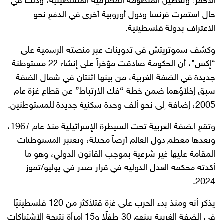
الأحمر، وتعطيل المنظومة المصرفية الفلسطينية، وذلك في
حال استمرت فرنسا ودول أوروبية أخرى في الدفع نحو
الاعتراف بدولة فلسطينية.
وكشف سموتريتش في تدوينات عبر منصته الرسمية على
“إكس”، أن الحكومة صادقت مؤخراً على إنشاء 22 مستوطنة
جديدة في الضفة الغربية، من بينها اثنتان في شمال الضفة
سبق إخلاؤهما ضمن خطة “فك الارتباط” عن قطاع غزة عام
2005، إضافة إلى نحو ألف وحدة سكنية جديدة للمستوطنين.
وتقع الضفة الغربية تحت السيطرة الإسرائيلية منذ عام 1967،
وتعدها معظم دول العالم أرضاً محتلة، وتعتبر المستوطنات
المقامة عليها غير شرعية بموجب القانون الدولي، وهو ما
أكدته محكمة العدل الدولية في قرار صدر في يوليو/تموز
2024.
يذكر أنه ومنذ بدء الحرب على غزة قتلأكثر من 120 فلسطينيًا
في الضفة الغربية بينهم 30 طفلًا و15 امرأة نتيجة الاشتباكات