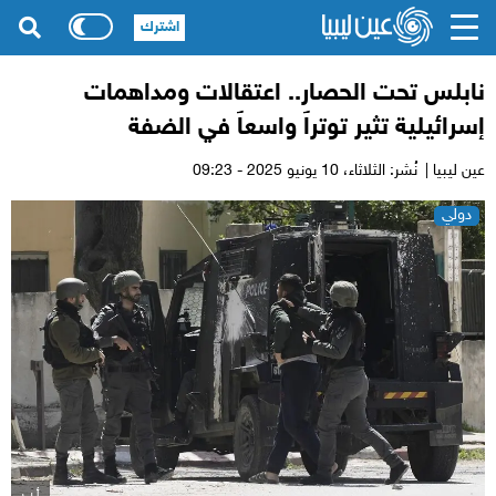
اشترك
نابلس تحت الحصار.. اعتقالات ومداهمات
إسرائيلية تثير توتراً واسعاً في الضفة
عين ليبيا |
نُشر: الثلاثاء،
10 يونيو 2025 - 09:23
دولي
أ ب