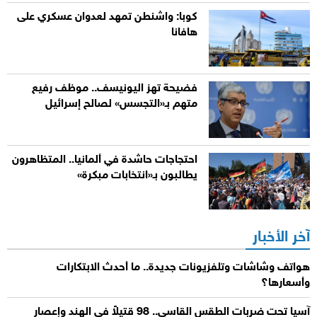
كوبا: واشنطن تمهد لعدوان عسكري على
هافانا
فضيحة تهز اليونيسف.. موظف رفيع
متهم بـ«التجسس» لصالح إسرائيل
احتجاجات حاشدة في ألمانيا.. المتظاهرون
يطالبون بـ«انتخابات مبكرة»
آخر الأخبار
هواتف وشاشات وتلفزيونات جديدة.. ما أحدث الابتكارات
وأسعارها؟
آسيا تحت ضربات الطقس القاسي.. 98 قتيلاً في الهند وإعصار