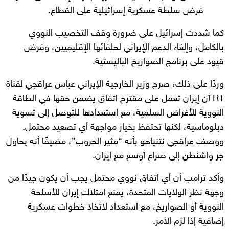
فرض سلطة عسكرية إسرائيلية على القطاع.
كما شددت إسرائيل على ضرورة وقف التخصيب النووي
بالكامل، وإلغاء الدعم الإيراني لحلفائها الإقليميين، وفرض
قيود على برنامج الصواريخ الباليستية.
وردًا على ذلك، صرح وزير الخارجية الإيراني عباس عراقجي لقناة
RT أن إيران تعمل على مقترح اتفاق يضمن حقها في الطاقة
النووية للأغراض السلمية، مع استعدادها للتوصل إلى تسوية
دبلوماسية، لكنها تحتفظ بخيار مواجهة أي تصعيد محتمل.
ووصف عراقجي نتنياهو بأنه “مثير الحروب”، مضيفًا أنه يحاول
جر واشنطن إلى صراع أوسع مع إيران.
وأكد ترامب أن أي اتفاق نووي محتمل يجب أن يكون جيدًا من
وجهة نظر الولايات المتحدة، يمنع امتلاك إيران للأسلحة
النووية أو الصواريخ، مع استعداد لاتخاذ خطوات عسكرية
إضافية إذا لزم الأمر.