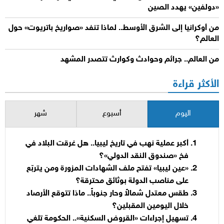
«دولفين» يهدد الصين
من أوكرانيا إلى الشرق الأوسط.. لماذا تنفد «صواريخ باتريوت» حول
العالم؟
من العالم.. جرائم وحوادث وكوارث تتصدر المشهد
الأكثر قراءة
اليوم
أسبوع
شهر
أكبر عملية نهب في تاريخ ليبيا.. هل غرقت البلاد في
فخ «صندوق النقد الدولي»؟
«عين ليبيا» تفتح ملف الشهادات المزورة ومن يتربّع
على مناصب الدولة بوثائق محترقة؟
طقس معتدل شمالاً وحار جنوباً.. ماذا تتوقع الأرصاد
خلال اليومين المقبلين؟
تسهيل إجراءات «القروض السكنية».. الحكومة تلغي