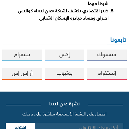
شرطاً مهماً
خبير اقتصادي يكشف لشبكة «عين ليبيا» كواليس
اختراق وفساد مبادرة الإسكان الشبابي
تابعونا
فيسبوك
إكس
تيليغرام
إنستغرام
يوتيوب
آر إس إس
نشرة عين ليبيا
احصل على النشرة الأسبوعية مباشرة على بريدك
اشترك