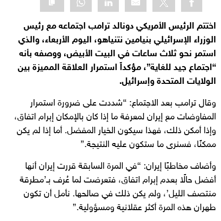
اختتم الرئيس الأمريكي دونالد ترامب اجتماعه مع رئيس
الوزراء الإسرائيلي بنيامين نتنياهو، اليوم الأربعاء، والذي
استمر نحو ثلاث ساعات في البيت الأبيض، ووصفه بأنه
“اجتماع جيد للغاية”، مؤكداً استمرار العلاقة المميزة بين
الولايات المتحدة وإسرائيل.
وقال ترامب بعد الاجتماع: “شددت على ضرورة استمرار
المفاوضات مع إيران لمعرفة ما إذا كان بالإمكان إبرام اتفاق،
وإذا أمكن ذلك، فهذا سيكون الخيار المفضل. أما إذا لم يكن
ممكنًا، فسنرى ما ستكون عليه النتيجة.”
وأضاف مخاطبًا إيران: “في المرة السابقة قررت إيران أنها
أفضل حالًا بعدم إبرام اتفاق، فتعرضت لما عُرف بـ’مطرقة
منتصف الليل’، ولم يكن ذلك في صالحها. نأمل أن تكون
طهران هذه المرة أكثر عقلانية ومسؤولية.”