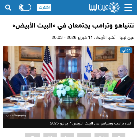
اشترك
نتنياهو وترامب يجتمعان في «البيت الأبيض»
عين ليبيا |
نُشر: الأربعاء،
11 فبراير 2026 - 20:03
دولي
أرشيفية/أ ف ب
لقاء ترامب ونتنياهو في البيت الأبيض 7 يوليو 2025