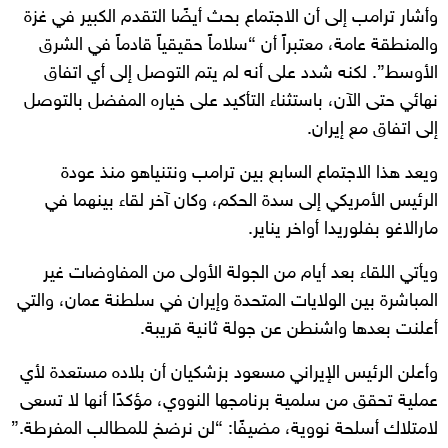
وأشار ترامب إلى أن الاجتماع بحث أيضًا التقدم الكبير في غزة
والمنطقة عامة، معتبراً أن “سلاماً حقيقياً قادماً في الشرق
الأوسط”. لكنه شدد على أنه لم يتم التوصل إلى أي اتفاق
نهائي حتى الآن، باستثناء التأكيد على خياره المفضل بالتوصل
إلى اتفاق مع إيران.
ويعد هذا الاجتماع السابع بين ترامب ونتنياهو منذ عودة
الرئيس الأمريكي إلى سدة الحكم، وكان آخر لقاء بينهما في
مارالاغو بفلوريدا أواخر يناير.
ويأتي اللقاء بعد أيام من الجولة الأولى من المفاوضات غير
المباشرة بين الولايات المتحدة وإيران في سلطنة عمان، والتي
أعلنت بعدها واشنطن عن جولة ثانية قريبة.
وأعلن الرئيس الإيراني مسعود بزشكيان أن بلاده مستعدة لأي
عملية تحقق من سلمية برنامجها النووي، مؤكدًا أنها لا تسعى
لامتلاك أسلحة نووية، مضيفًا: “لن نرضخ للمطالب المفرطة.”