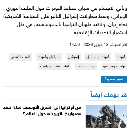
ويأتي الاجتماع في سياق تصاعد التوترات حول الملف النووي
الإيراني، وسط محاولات إسرائيل التأثير على السياسة الأمريكية
تجاه إيران، وتأكيد طهران التزامها بالدبلوماسية، في ظل
استمرار التحديات الإقليمية.
آخر تحديث: 12 فبراير 2026 - 14:50
أمريكا
أمريكا وإسرائيل
إسرائيل
إسرائيل وأمريكا
البيت الأبيض
ترامب ونتنياهو
دونالد ترامب
لقاء نتنياهو وترامب
اقترح تصحيحاً
قد يهمك أيضاً
من أوكرانيا إلى الشرق الأوسط.. لماذا تنفد
«صواريخ باتريوت» حول العالم؟