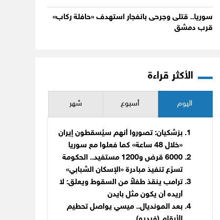
سوريا.. قتلى وجرحى بانفجار استهدف «حافلة ركاب»
قرب دمشق
الأكثر قراءة
اليوم
أسبوع
شهر
بزشكيان: تصوروا أنهم سيُسقطون إيران
«خلال 48 ساعة» كما فعلوا مع سوريا
6000 قرض و1200 مستفيد.. الحكومة
تسرّع تنفيذ مبادرة «الإسكان الشبابي»
ترامب ينقذ طفلاً من السقوط ويعلق: لا
أريده أن يكون مثل بايدن
بعد المونديال.. ميسي يواصل تحطيم
الأرقام (فيديو)