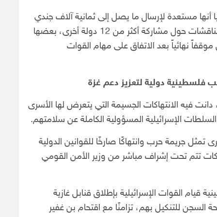
 أنها مستعدة لإرسال ما يصل إلى ثمانية آلاف جندي
إلى القطاع ضمن مهمة حفظ السلام، فيما تجرى مناقشات حول مشاركة أكثر من 12 دولة أخرى، بعضها
قفاً نهائياً بعد الاتفاق على مهام القوات
فلسطينية دولية لتعزيز دعم غزة
دانت فيه الانتهاكات الجسيمة التي يتعرض لها الأسرى
لسلطات الإسرائيلية المسؤولية الكاملة عن سلامتهم.
ى تمثل جريمة حرب وانتهاكًا صارخًا للقوانين الدولية
اكات تتم تحت إشراف مباشر من وزير الأمن القومي
ة قيام القوات الإسرائيلية بإطلاق قنابل غازية
السجن للتنكيل بهم، تزامنًا مع اقتحام بن غفير