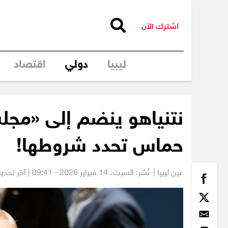
اشترك الآن
ليبيا
دولي
اقتصاد
نتنياهو ينضم إلى «مجل
حماس تحدد شروطها!
عين ليبيا |
نُشر: السبت،
14 فبراير 2026 - 09:41
| آخر تحديث: 14 فبراير 026