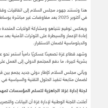
هذا وتستند جهود مجلس السلام إلى اتفاقيات وقف إ
في أكتوبر 2025 بعد مفاوضات غير مباشرة بوساطة مصر وقطر والولايات المتحدة وتركيا.
ويعكس توقيع نتنياهو ومشاركة الولايات المتحدة ف
إعادة الإعمار والسيطرة على التوترات الأمنية بعد
والدبلوماسية لضمان الاستقرار.
وشهد قطاع غزة تصعيدًا عسكريًا دامياً استمر نحو ع
بشرية كبيرة، ما دفع المجتمع الدولي إلى العمل عل
ويأتي مجلس السلام كإطار دولي جديد يجمع بين قياد
لضمان متابعة تنفيذ الحلول التقنية والسياسية في ا
لجنة إدارة غزة: الجاهزية لتسلم المؤسسات تمهد ل
أعلنت اللجنة الوطنية لإدارة غزة أن البيانات والتص