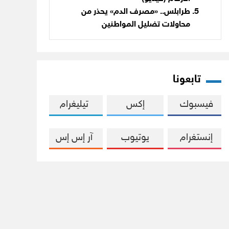
طرابلس.. «مصرف الدم» يحذر من
محاولات تضليل المواطنين
تابعونا
فيسبوك
إكس
تيليغرام
إنستغرام
يوتيوب
آر إس إس