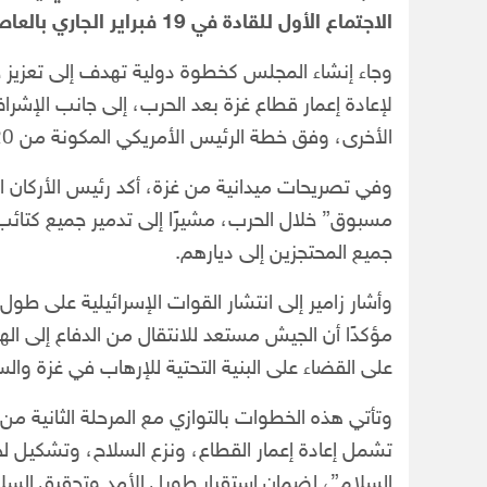
الاجتماع الأول للقادة في 19 فبراير الجاري بالعاصمة الأمريكية واشنطن.
وجاء إنشاء المجلس كخطوة دولية تهدف إلى تعزيز 
لإعادة إعمار قطاع غزة بعد الحرب، إلى جانب الإش
الأخرى، وفق خطة الرئيس الأمريكي المكونة من 20 نقطة.
وفي تصريحات ميدانية من غزة، أكد رئيس الأركان الإس
مسبوق” خلال الحرب، مشيرًا إلى تدمير جميع كتائب
جميع المحتجزين إلى ديارهم.
وأشار زامير إلى انتشار القوات الإسرائيلية على ط
مؤكدًا أن الجيش مستعد للانتقال من الدفاع إلى ال
على القضاء على البنية التحتية للإرهاب في غزة والس
وتأتي هذه الخطوات بالتوازي مع المرحلة الثانية من
تشمل إعادة إعمار القطاع، ونزع السلاح، وتشكيل ل
السلام”، لضمان استقرار طويل الأمد وتحقيق السل