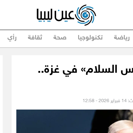
رياضة
تكنولوجيا
صحة
ثقافة
رأي
س السلام» في غزة..
2 - 12:58