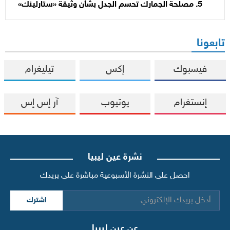
مصلحة الجمارك تحسم الجدل بشأن وثيقة «ستارلينك»
تابعونا
فيسبوك
إكس
تيليغرام
إنستغرام
يوتيوب
آر إس إس
نشرة عين ليبيا
احصل على النشرة الأسبوعية مباشرة على بريدك
اشترك
عن عين ليبيا