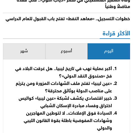
وفاة السفير الفلسطيني في مصر «دياب اللوح».. فتح: فقدنا
مناضلاً وطنياً
خطوات التسجيل.. «معاهد النفط» تفتح باب القبول للعام الدراسي
الأكثر قراءة
اليوم
أسبوع
شهر
أكبر عملية نهب في تاريخ ليبيا.. هل غرقت البلاد في
فخ «صندوق النقد الدولي»؟
«عين ليبيا» تفتح ملف الشهادات المزورة ومن يتربّع
على مناصب الدولة بوثائق محترقة؟
خبير اقتصادي يكشف لشبكة «عين ليبيا» كواليس
اختراق وفساد مبادرة الإسكان الشبابي
السيادة فوق الإملاءات.. لا لتوطين المهاجرين
وشهادات المفوضية باطلة بقوة القانون الليبي
والدولي