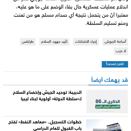
اندلاع عمليات عسكرية حال بقاء الوضع على ما هو عليه،
معتبرا أنّ من يتحمل نتيجة أي صدام مسلح هو من تعنت
ومنع تسليم السلطة.
أسامة الجويلي
إجراء الانتخابات
تأييد جهود السلام
طرابلس
لا حرب
اقترح تصحيحاً
قد يهمك أيضاً
الدبيبة: توحيد الجيش وإخضاع السلاح
لـ«سلطة الدولة» أولوية لبناء ليبيا
خطوات التسجيل.. «معاهد النفط» تفتح
باب القبول للعام الدراسي