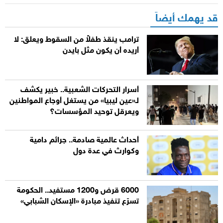
قد يهمك أيضاً
ترامب ينقذ طفلاً من السقوط ويعلق: لا
أريده أن يكون مثل بايدن
أسرار التحركات الشعبية.. خبير يكشف
لـ«عين ليبيا» من يستغل أوجاع المواطنين
ويعرقل توحيد المؤسسات؟
أحداث عالمية صادمة.. جرائم دامية
وكوارث في عدة دول
6000 قرض و1200 مستفيد.. الحكومة
تسرّع تنفيذ مبادرة «الإسكان الشبابي»