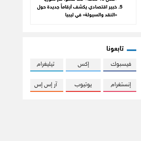
خبير اقتصادي يكشف أرقاماً جديدة حول
«النقد والسيولة» في ليبيا
تابعونا
فيسبوك
إكس
تيليغرام
إنستغرام
يوتيوب
آر إس إس