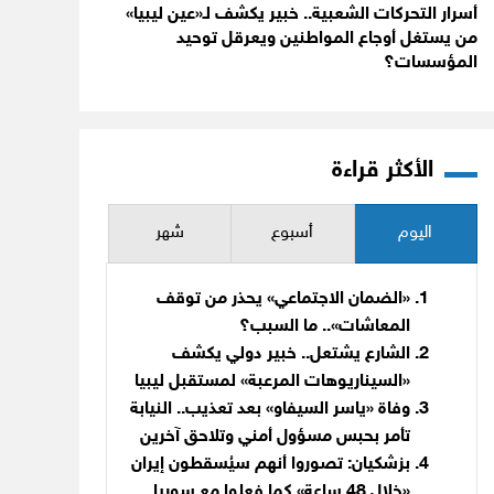
أسرار التحركات الشعبية.. خبير يكشف لـ«عين ليبيا»
من يستغل أوجاع المواطنين ويعرقل توحيد
المؤسسات؟
الأكثر قراءة
اليوم
أسبوع
شهر
«الضمان الاجتماعي» يحذر من توقف
المعاشات».. ما السبب؟
الشارع يشتعل.. خبير دولي يكشف
«السيناريوهات المرعبة» لمستقبل ليبيا
وفاة «ياسر السيفاو» بعد تعذيب.. النيابة
تأمر بحبس مسؤول أمني وتلاحق آخرين
بزشكيان: تصوروا أنهم سيُسقطون إيران
«خلال 48 ساعة» كما فعلوا مع سوريا