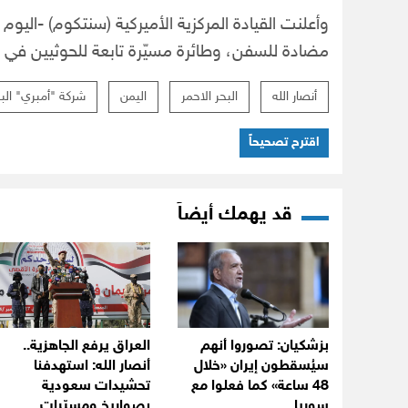
مضادة للسفن، وطائرة مسيّرة تابعة للحوثيين في ا
أنصار الله
البحر الاحمر
اليمن
شركة "أمبري" البر
اقترح تصحيحاً
قد يهمك أيضاً
بزشكيان: تصوروا أنهم
العراق يرفع الجاهزية..
سيُسقطون إيران «خلال
أنصار الله: استهدفنا
48 ساعة» كما فعلوا مع
تحشيدات سعودية
سوريا
بصواريخ ومسيّرات