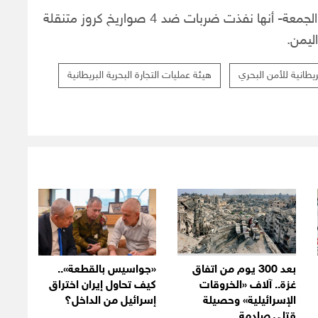
وأعلنت القيادة المركزية الأميركية (سنتكوم) -اليوم الجمعة- أنها نفذت ضربات ضد 4 صواريخ كروز متنقلة
ليمن.
يطانية للأمن البحري
هيئة عمليات التجارة البحرية البريطانية
بعد 300 يوم من اتفاق
«جواسيس بالقطعة»..
غزة.. آلاف «الخروقات
كيف تحاول إيران اختراق
الإسرائيلية» وحصيلة
إسرائيل من الداخل؟
قتلى صادمة