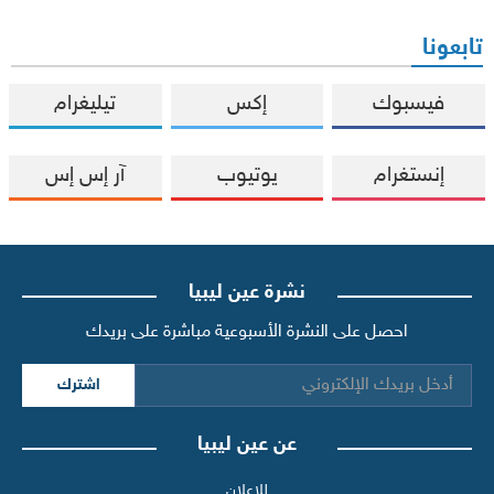
تابعونا
فيسبوك
إكس
تيليغرام
إنستغرام
يوتيوب
آر إس إس
نشرة عين ليبيا
احصل على النشرة الأسبوعية مباشرة على بريدك
اشترك
عن عين ليبيا
للإعلان