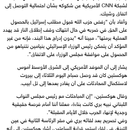
لشبكة CNN الأمريكية عن شكوكه بشأن احتمالية التوصل إلى
اتفاق وشيك.
وأفاد بأن “رفض حزب الله قبول مطلب إسرائيل بالحصول
على الحق في ضربه في حال انتهاك وقف إطلاق النار قد يهدد
العملية برمتها”، مبينا أنه “بدون إدراج هذا البند، فإنه من غير
المؤكد أن يتمكن رئيس الوزراء الإسرائيلي بنيامين نتنياهو من
الحصول على موافقة مجلس الوزراء على الاتفاق”.
يشار إلى أن الموفد الأمريكي إلى الشرق الأوسط آموس
هوكستين كان قد وصل صباح اليوم الثلاثاء إلى بيروت
لاستكمال المحادثات على أن يغادر بعدها إلى تل أبيب.
وقال هوكستين، “إن المباحثات مع رئيس مجلس النواب
اللبناني نبيه بري كانت بناءة، معلنا أننا أمام فرصة حقيقية
وجدية لإنهاء الحرب خلال الأيام المقبلة”.
وفي تصريح بعد لقائه بري في مقر الرئاسة الثانية في عين
التينة، في لقاء استمر قرابة الساعتين، أشار هوكستين إلى أنه