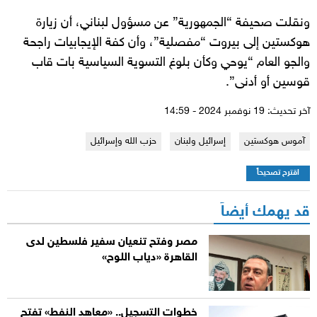
ونقلت صحيفة “الجمهورية” عن مسؤول لبناني، أن زيارة
هوكستين إلى بيروت “مفصلية”، وأن كفة الإيجابيات راجحة
والجو العام “يوحي وكأن بلوغ التسوية السياسية بات قاب
قوسين أو أدنى”.
آخر تحديث: 19 نوفمبر 2024 - 14:59
آموس هوكستين
إسرائيل ولبنان
حزب الله وإسرائيل
اقترح تصحيحاً
قد يهمك أيضاً
مصر وفتح تنعيان سفير فلسطين لدى
القاهرة «دياب اللوح»
خطوات التسجيل.. «معاهد النفط» تفتح