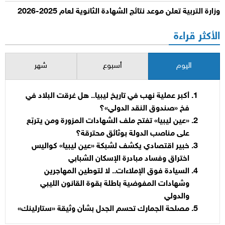
وزارة التربية تعلن موعد نتائج الشهادة الثانوية لعام 2025-2026
الأكثر قراءة
اليوم
أسبوع
شهر
أكبر عملية نهب في تاريخ ليبيا.. هل غرقت البلاد في
فخ «صندوق النقد الدولي»؟
«عين ليبيا» تفتح ملف الشهادات المزورة ومن يتربّع
على مناصب الدولة بوثائق محترقة؟
خبير اقتصادي يكشف لشبكة «عين ليبيا» كواليس
اختراق وفساد مبادرة الإسكان الشبابي
السيادة فوق الإملاءات.. لا لتوطين المهاجرين
وشهادات المفوضية باطلة بقوة القانون الليبي
والدولي
مصلحة الجمارك تحسم الجدل بشأن وثيقة «ستارلينك»