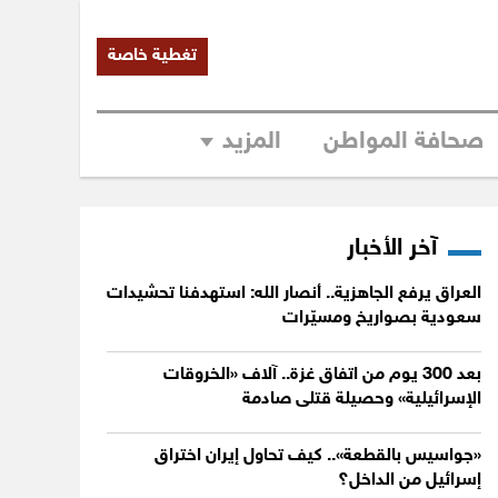
تغطية خاصة
صحافة المواطن
المزيد
آخر الأخبار
العراق يرفع الجاهزية.. أنصار الله: استهدفنا تحشيدات
سعودية بصواريخ ومسيّرات
بعد 300 يوم من اتفاق غزة.. آلاف «الخروقات
الإسرائيلية» وحصيلة قتلى صادمة
«جواسيس بالقطعة».. كيف تحاول إيران اختراق
إسرائيل من الداخل؟