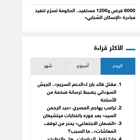
6000 قرض و1200 مستفيد.. الحكومة تسرّع تنفيذ
مبادرة «الإسكان الشبابي»
الأكثر قراءة
اليوم
أسبوع
شهر
مقتل قائد بارز لـ«الدعم السريع».. الجيش
السوداني يضبط ترسانة ضخمة من
الأسلحة
ترامب يهاجم المصري «عبد الرحمن
السيد» بعد فوزه بانتخابات ميتشيغان
«الضمان الاجتماعي» يحذر من توقف
المعاشات».. ما السبب؟
ماذا تقول الدراسات.. هل «البطيخ»