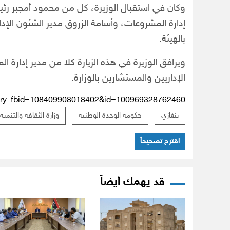
وكان في استقبال الوزيرة، كل من محمود أمجبر رئيس
إدارة المشروعات، وأسامة الزروق مدير الشئون الإدار
بالهيئة.
ويرافق الوزيرة في هذه الزيارة كلا من مدير إدارة ال
الإداريين والمستشارين بالوزارة.
tory_fbid=108409908018402&id=100969328762460
بنغازي
حكومة الوحدة الوطنية
وزارة الثقافة والتنمية
اقترح تصحيحاً
قد يهمك أيضاً