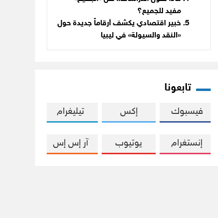
مفيد للجميع؟
خبير اقتصادي يكشف أرقاماً جديدة حول
«النقد والسيولة» في ليبيا
تابعونا
فيسبوك
إكس
تيليغرام
إنستغرام
يوتيوب
آر إس إس