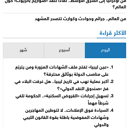
من أوكرانيا إلى الشرق الأوسط.. لماذا تنفد «صواريخ باتريوت» حول
العالم؟
من العالم.. جرائم وحوادث وكوارث تتصدر المشهد
الأكثر قراءة
اليوم
أسبوع
شهر
«عين ليبيا» تفتح ملف الشهادات المزورة ومن يتربّع
على مناصب الدولة بوثائق محترقة؟
أكبر عملية نهب في تاريخ ليبيا.. هل غرقت البلاد في
فخ «صندوق النقد الدولي»؟
تسهيل إجراءات «القروض السكنية».. الحكومة تلغي
شرطاً مهماً
السيادة فوق الإملاءات.. لا لتوطين المهاجرين
وشهادات المفوضية باطلة بقوة القانون الليبي
والدولي