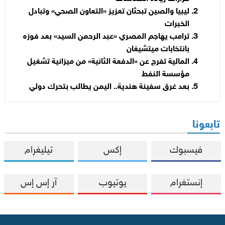
ليبيا والصين تبحثان تعزيز «التعاون الصحي» وتبادل
الخبرات
ترامب يهاجم المصري «عبد الرحمن السيد» بعد فوزه
بانتخابات ميتشيغان
المالية تفرج عن «الدفعة الثانية» من ميزانية تشغيل
مؤسسة النفط
بعد غرق سفينة هندية.. اليمن يطالب بتحرك دولي
تابعونا
فيسبوك
إكس
تيليغرام
إنستغرام
يوتيوب
آر إس إس