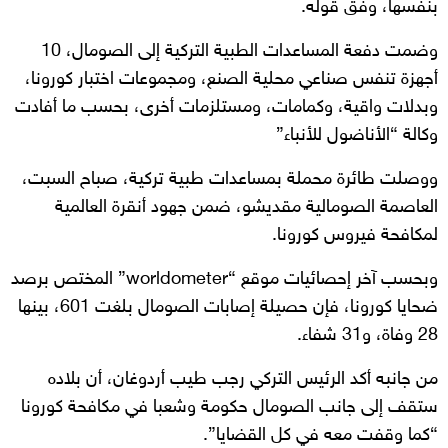
بنفسها، وفق قوله.
وضمت دفعة المساعدات الطبية التركية إلى الصومال، 10
أجهزة تنفس صناعي محلية الصنع، ومجموعات اختبار كورونا،
وبدلات واقية، وكمامات، ومستلزمات أخرى، بحسب ما أفادت
وكالة “الأناضول للأنباء”
ووصلت طائرة محملة بمساعدات طبية تركية، صباح السبت،
العاصمة الصومالية مقديشو، ضمن جهود أنقرة العالمية
لمكافحة فيروس كورونا.
وبحسب آخر إحصائيات موقع “worldometer” المختص برصد
ضحايا كورونا، فإن حصيلة إصابات الصومال بلغت 601، بينها
28 وفاة، و31 شفاء.
من جانبه أكد الرئيس التركي رجب طيب أردوغان، أن بلاده
ستقف إلى جانب الصومال حكومة وشعبا في مكافحة كورونا
“كما وقفت معه في كل القضايا”.