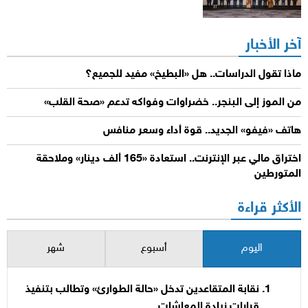
آخر الأخبار
ماذا تقول الدراسات.. هل «البطيخ» مفيد للجميع؟
من الموز إلى البنجر.. خضراوات وفواكه تدعم «صحة القلب»
هاتف «فيفو» الجديد.. قوة أداء وسعر منافس
اختراق مالي عبر الإنترنت.. استعادة «165 ألف دينار» وملاحقة
المتورطين
الأكثر قراءة
اليوم
أسبوع
شهر
نقابة المتقاعدين تدخل «حالة الطوارئ» وتطالب بتنفيذ
قرارات زيادة المعاشات