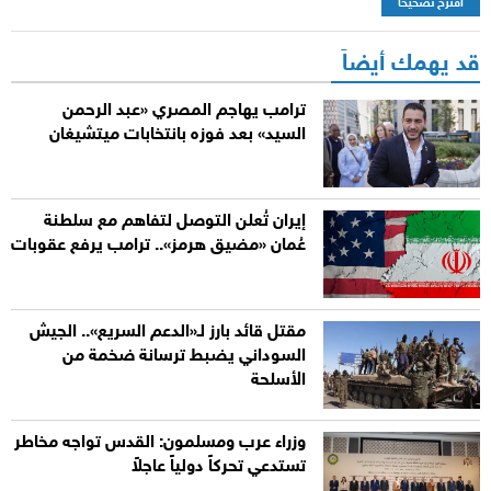
اقترح تصحيحاً
قد يهمك أيضاً
ترامب يهاجم المصري «عبد الرحمن
السيد» بعد فوزه بانتخابات ميتشيغان
إيران تُعلن التوصل لتفاهم مع سلطنة
عُمان «مضيق هرمز».. ترامب يرفع عقوبات
مقتل قائد بارز لـ«الدعم السريع».. الجيش
السوداني يضبط ترسانة ضخمة من
الأسلحة
وزراء عرب ومسلمون: القدس تواجه مخاطر
تستدعي تحركاً دولياً عاجلاً