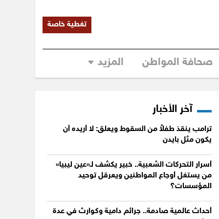
تغطية خاصة
صحافة المواطن
المزيد
آخر الأخبار
ترامب ينقذ طفلاً من السقوط ويعلق: لا أريده أن
يكون مثل بايدن
أسرار التحركات الشعبية.. خبير يكشف لـ«عين ليبيا»
من يستغل أوجاع المواطنين ويعرقل توحيد
المؤسسات؟
أحداث عالمية صادمة.. جرائم دامية وكوارث في عدة