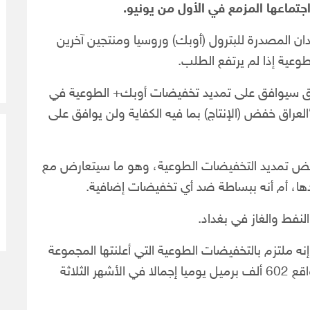
تماعها المزمع في الأول من يونيو.
ن المصدرة للبترول (أوبك) وروسيا ومنتجين آخرين
عية إذا لم يرتفع الطلب.
راق سيوافق على تمديد تخفيضات أوبك+ الطوعية في
“العراق خفض (الإنتاج) بما فيه الكفاية ولن يوافق على
 رفض تمديد التخفيضات الطوعية، وهو ما سيتعارض مع
ها، أم أنه ببساطة ضد أي تخفيضات إضافية.
نفط والغاز في بغداد.
نه ملتزم بالتخفيضات الطوعية التي أعلنتها المجموعة
في البداية في 2023، لكنه ضخ ما يتجاوز حصته بواقع 602 ألف برميل يوميا إجمالا في الأشهر الثلاثة