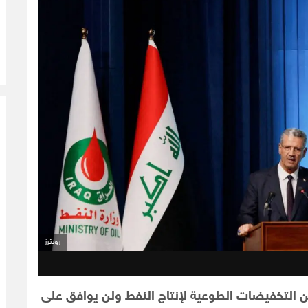
رويترز
من التخفيضات الطوعية لإنتاج النفط ولن يوافق على