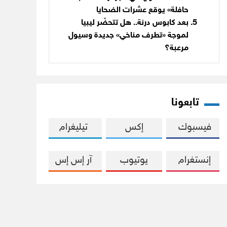
حافلة» يوقع عشرات الضحايا
بعد كابوس درنة.. هل تتحضّر ليبيا
لموجة «تطرف مناخي» جديدة وسيول
مرعبة؟
تابعونا
فيسبوك
إكس
تيليغرام
إنستغرام
يوتيوب
آر إس إس