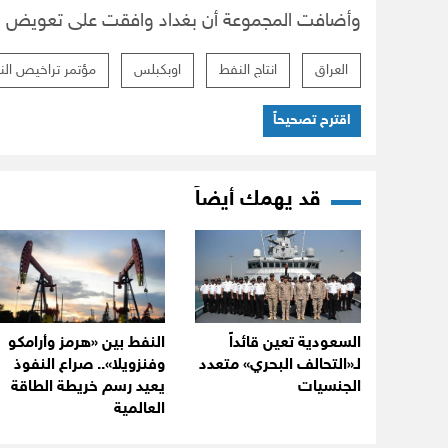
وأضافت المجموعة أن بغداد وافقت على تعويض ذلك
العراق
انتاج النفط
اوبكبلس
مؤتمر تراخيص النف
اقترح تصحيحاً
قد يهمك أيضاً
السعودية تعين قائداً
النفط بين «هرمز وأرامكو
لـ«التحالف البحري» متعدد
وفنزويلا».. صراع النفوذ
الجنسيات
يعيد رسم خريطة الطاقة
العالمية