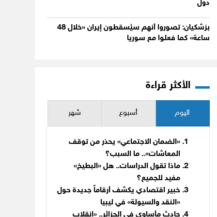
دول
بزشكيان: تصوروا أنهم سيُسقطون إيران «خلال 48
ساعة» كما فعلوا مع سوريا
الأكثر قراءة
اليوم
أسبوع
شهر
«الضمان الاجتماعي» يحذر من توقف
المعاشات».. ما السبب؟
ماذا تقول الدراسات.. هل «البطيخ»
مفيد للجميع؟
خبير اقتصادي يكشف أرقاماً جديدة حول
«النقد والسيولة» في ليبيا
حادث مأساوي في الجزائر.. «انقلاب