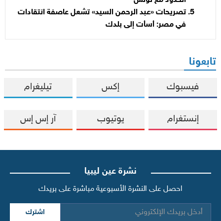
الحدود مع تونس
تصريحات «عبد الرحمن السيد» تشعل عاصفة انتقادات
في مصر: أسأت إلى بلدك
تابعونا
فيسبوك
إكس
تيليغرام
إنستغرام
يوتيوب
آر إس إس
نشرة عين ليبيا
احصل على النشرة الأسبوعية مباشرة على بريدك
اشترك