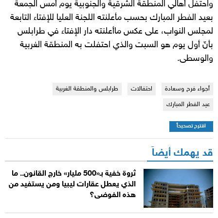
واحتفل أهالي المنطقة الشرقية والجنوبية يوم أمس الجمعة
بعيد الفطر المبارك بحسب مأعلنته اللجنة العليا للإفتاء التابعة
لمجلس النواب، على عكس ماأعلنته دار الإفتاء في طرابلس
بأنّ أول يوم هو السبت والذي احتفلت به المنطقة الغربية
والوسطى.
أجواء فرح وسعادة
احتفالات
طرابلس والمنطقة الغربية
عيد الفطر المبارك
اقترح تصحيحاً
قد يهمك أيضاً
ثروة خفية بـ«500 مليار» خارج القانون.. ما
الذي يعطل عقارات ليبيا ومن يستفيد من
هذه الفوضى؟