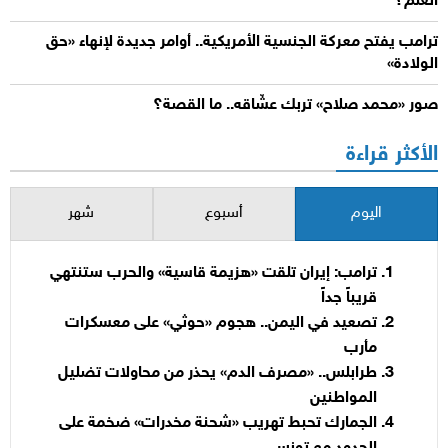
العلم؟
ترامب يفتح معركة الجنسية الأمريكية.. أوامر جديدة لإنهاء «حق
الولادة»
صور «محمد صلاح» تربك عشّاقه.. ما القصة؟
الأكثر قراءة
اليوم
أسبوع
شهر
ترامب: إيران تلقت «هزيمة قاسية» والحرب ستنتهي
قريباً جداً
تصعيد في اليمن.. هجوم «حوثي» على معسكرات
مأرب
طرابلس.. «مصرف الدم» يحذر من محاولات تضليل
المواطنين
الجمارك تحبط تهريب «شحنة مخدرات» ضخمة على