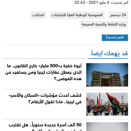
آخر تحديث: 4 مايو 2021 - 22:43
24 ديسمبر
المفوضية الوطنية العليا للانتخابات
انتخابات
وزارة الثقافة والتنمية المعرفية
اقترح تصحيحاً
قد يهمك أيضاً
ثروة خفية بـ«500 مليار» خارج القانون.. ما
الذي يعطل عقارات ليبيا ومن يستفيد من
هذه الفوضى؟
كشف أحدث مؤشرات «السكان والأسر»
في ليبيا.. ماذا تقول الأرقام؟
50 ألف أسرة جديدة سنوياً.. هل تقترب