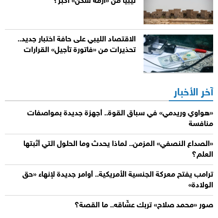
ليبيا من «أزمة سكن» أكبر؟
الاقتصاد الليبي على حافة اختبار جديد..
تحذيرات من «فاتورة تأجيل» القرارات
آخر الأخبار
«هواوي وريدمي» في سباق القوة.. أجهزة جديدة بمواصفات
منافسة
«الصداع النصفي» المزمن.. لماذا يحدث وما الحلول التي أثبتها
العلم؟
ترامب يفتح معركة الجنسية الأمريكية.. أوامر جديدة لإنهاء «حق
الولادة»
صور «محمد صلاح» تربك عشّاقه.. ما القصة؟