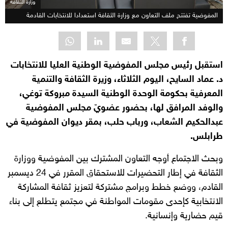
وزارة الثقافة
المفوضية تفتتح ملف التعاون مع وزارة الثقافة استعدادا للانتخابات القادمة
استقبل رئيس مجلس المفوضية الوطنية العليا للانتخابات
د. عماد السايح، اليوم الثلاثاء، وزيرة الثقافة والتنمية
المعرفية بحكومة الوحدة الوطنية السيدة مبروكة توغي،
والوفد المرافق لها، بحضور عضويّ مجلس المفوضية
عبدالحكيم الشعاب، ورباب حلب، بمقر ديوان المفوضية في
طرابلس.
وبحث الاجتماع أوجه التعاون المشترك بين المفوضية ووزارة
الثقافة في إطار التحضيرات للاستحقاق المقرر في 24 ديسمبر
القادم، ووضع خطط وبرامج مشتركة لتعزيز ثقافة المشاركة
الانتخابية كإحدى مقومات المواطنة في مجتمع يتطلع إلى بناء
قيم حضارية وإنسانية.