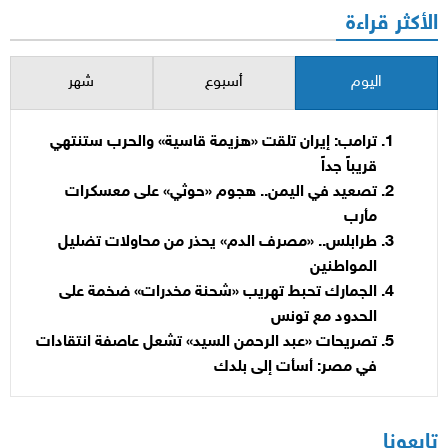
الأكثر قراءة
اليوم
أسبوع
شهر
ترامب: إيران تلقت «هزيمة قاسية» والحرب ستنتهي
قريباً جداً
تصعيد في اليمن.. هجوم «حوثي» على معسكرات
مأرب
طرابلس.. «مصرف الدم» يحذر من محاولات تضليل
المواطنين
الجمارك تحبط تهريب «شحنة مخدرات» ضخمة على
الحدود مع تونس
تصريحات «عبد الرحمن السيد» تشعل عاصفة انتقادات
في مصر: أسأت إلى بلدك
تابعونا