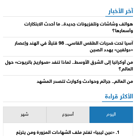
آخر الأخبار
هواتف وشاشات وتلفزيونات جديدة.. ما أحدث الابتكارات
وأسعارها؟
آسيا تحت ضربات الطقس القاسي.. 98 قتيلاً في الهند وإعصار
«دولفين» يهدد الصين
من أوكرانيا إلى الشرق الأوسط.. لماذا تنفد «صواريخ باتريوت» حول
العالم؟
من العالم.. جرائم وحوادث وكوارث تتصدر المشهد
الأكثر قراءة
اليوم
أسبوع
شهر
«عين ليبيا» تفتح ملف الشهادات المزورة ومن يتربّع