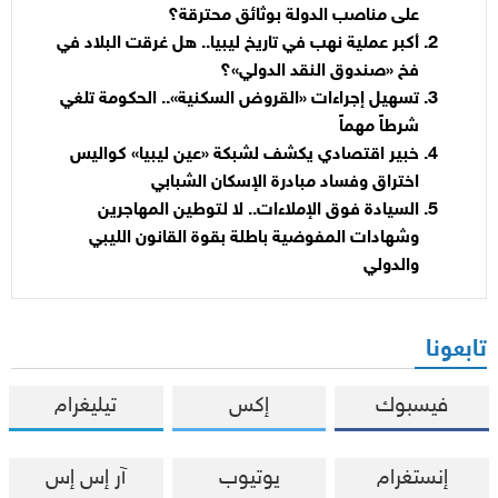
على مناصب الدولة بوثائق محترقة؟
أكبر عملية نهب في تاريخ ليبيا.. هل غرقت البلاد في
فخ «صندوق النقد الدولي»؟
تسهيل إجراءات «القروض السكنية».. الحكومة تلغي
شرطاً مهماً
خبير اقتصادي يكشف لشبكة «عين ليبيا» كواليس
اختراق وفساد مبادرة الإسكان الشبابي
السيادة فوق الإملاءات.. لا لتوطين المهاجرين
وشهادات المفوضية باطلة بقوة القانون الليبي
والدولي
تابعونا
فيسبوك
إكس
تيليغرام
إنستغرام
يوتيوب
آر إس إس