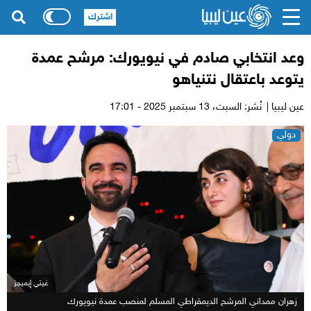
اشترك
وعد انتخابي صادم في نيويورك: مرشح عمدة
يتوعد باعتقال نتنياهو
عين ليبيا |
نُشر: السبت،
13 سبتمبر 2025 - 17:01
دولي
غيتي إيميجز
زهران ممداني المرشح الديمقراطي المسلم لمنصب عمدة نيويورك