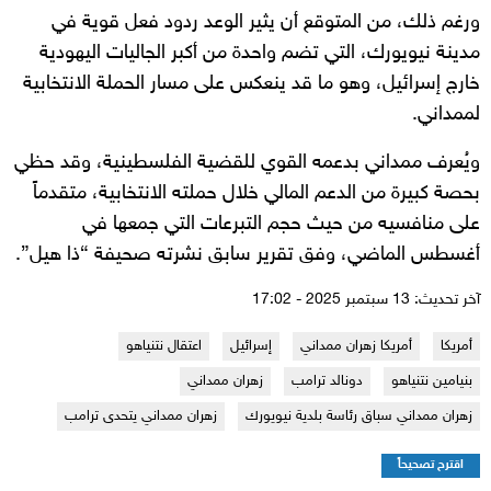
ورغم ذلك، من المتوقع أن يثير الوعد ردود فعل قوية في
مدينة نيويورك، التي تضم واحدة من أكبر الجاليات اليهودية
خارج إسرائيل، وهو ما قد ينعكس على مسار الحملة الانتخابية
لممداني.
ويُعرف ممداني بدعمه القوي للقضية الفلسطينية، وقد حظي
بحصة كبيرة من الدعم المالي خلال حملته الانتخابية، متقدماً
على منافسيه من حيث حجم التبرعات التي جمعها في
أغسطس الماضي، وفق تقرير سابق نشرته صحيفة “ذا هيل”.
آخر تحديث: 13 سبتمبر 2025 - 17:02
أمريكا
أمريكا زهران ممداني
إسرائيل
اعتقال نتنياهو
بنيامين نتنياهو
دونالد ترامب
زهران ممداني
زهران ممداني سباق رئاسة بلدية نيويورك
زهران ممداني يتحدى ترامب
اقترح تصحيحاً