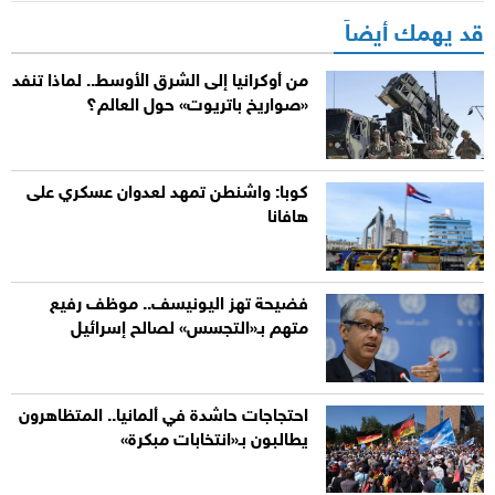
قد يهمك أيضاً
من أوكرانيا إلى الشرق الأوسط.. لماذا تنفد
«صواريخ باتريوت» حول العالم؟
كوبا: واشنطن تمهد لعدوان عسكري على
هافانا
فضيحة تهز اليونيسف.. موظف رفيع
متهم بـ«التجسس» لصالح إسرائيل
احتجاجات حاشدة في ألمانيا.. المتظاهرون
يطالبون بـ«انتخابات مبكرة»