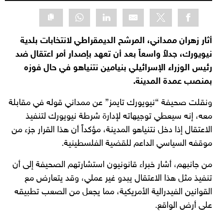
أثار زهران ممداني، المرشح الديمقراطي لانتخابات بلدية
نيويورك، جدلاً واسعاً بعد أن تعهد بإصدار أمر اعتقال ضد
رئيس الوزراء الإسرائيلي بنيامين نتنياهو في حال فوزه
بمنصب عمدة المدينة.
ونقلت صحيفة “نيويورك تايمز” عن ممداني قوله في مقابلة
معه، إنه سيعطي توجيهاته لإدارة شرطة نيويورك لتنفيذ
الاعتقال إذا دخل نتنياهو المدينة، مؤكداً أن هذا القرار جزء من
موقفه السياسي الداعم للقضية الفلسطينية.
من جانبهم، أشار خبراء قانونيون استشارتهم الصحيفة إلى أن
تنفيذ مثل هذا الاعتقال يبدو غير عملي، وقد يتعارض مع
القوانين الفيدرالية الأمريكية، مما يجعل من الصعب تطبيقه
على أرض الواقع.