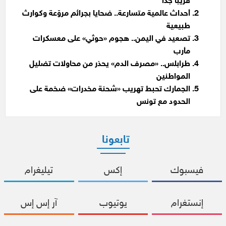
قريباً جداً
أحداث عالمية متسارعة.. ضحايا بجرائم مروّعة وكوارث
طبيعية
تصعيد في اليمن.. هجوم «حوثي» على معسكرات
مأرب
طرابلس.. «مصرف الدم» يحذر من محاولات تضليل
المواطنين
الجمارك تحبط تهريب «شحنة مخدرات» ضخمة على
الحدود مع تونس
تابعونا
فيسبوك
إكس
تيليغرام
إنستغرام
يوتيوب
آر إس إس