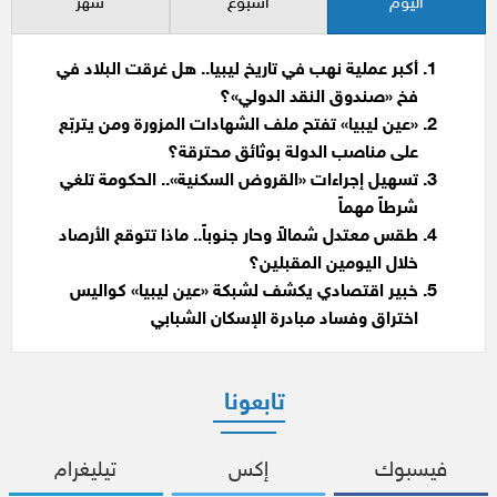
اليوم
أسبوع
شهر
أكبر عملية نهب في تاريخ ليبيا.. هل غرقت البلاد في
فخ «صندوق النقد الدولي»؟
«عين ليبيا» تفتح ملف الشهادات المزورة ومن يتربّع
على مناصب الدولة بوثائق محترقة؟
تسهيل إجراءات «القروض السكنية».. الحكومة تلغي
شرطاً مهماً
طقس معتدل شمالاً وحار جنوباً.. ماذا تتوقع الأرصاد
خلال اليومين المقبلين؟
خبير اقتصادي يكشف لشبكة «عين ليبيا» كواليس
اختراق وفساد مبادرة الإسكان الشبابي
تابعونا
فيسبوك
إكس
تيليغرام