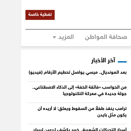
تغطية خاصة
صحافة المواطن
المزيد
آخر الأخبار
بعد المونديال.. ميسي يواصل تحطيم الأرقام (فيديو)
من الحواسب «فائقة الخفة» إلى الذكاء الاصطناعي..
جولة جديدة في معركة التكنولوجيا
ترامب ينقذ طفلاً من السقوط ويعلق: لا أريده أن
يكون مثل بايدن
أسرار التحركات الشعبية.. خبير يكشف لـ«عين ليبيا»