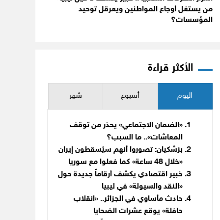
من يستغل أوجاع المواطنين ويعرقل توحيد
المؤسسات؟
الأكثر قراءة
اليوم
أسبوع
شهر
«الضمان الاجتماعي» يحذر من توقف
المعاشات».. ما السبب؟
بزشكيان: تصوروا أنهم سيُسقطون إيران
«خلال 48 ساعة» كما فعلوا مع سوريا
خبير اقتصادي يكشف أرقاماً جديدة حول
«النقد والسيولة» في ليبيا
حادث مأساوي في الجزائر.. «انقلاب
حافلة» يوقع عشرات الضحايا