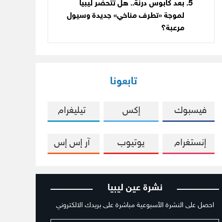
بعد كابوس درنة.. هل تتحضّر ليبيا
لموجة «تطرف مناخي» جديدة وسيول
مرعبة؟
تابعونا
فيسبوك
إكس
تيليغرام
إنستغرام
يوتيوب
آر إس إس
نشرة عين ليبيا
احصل على النشرة الأسبوعية مباشرة على بريدك الالكتروني