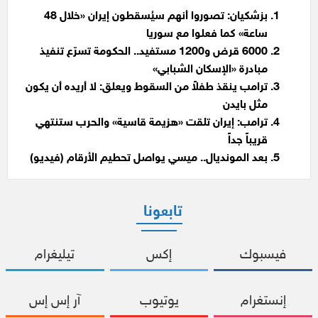
بزشكيان: تصوروا أنهم سيُسقطون إيران «خلال 48
ساعة» كما فعلوا مع سوريا
6000 قرض و1200 مستفيد.. الحكومة تسرّع تنفيذ
مبادرة «الإسكان الشبابي»
ترامب ينقذ طفلاً من السقوط ويعلق: لا أريده أن يكون
مثل بايدن
ترامب: إيران تلقت «هزيمة قاسية» والحرب ستنتهي
قريباً جداً
بعد المونديال.. ميسي يواصل تحطيم الأرقام (فيديو)
تابعونا
فيسبوك
إكس
تيليغرام
إنستغرام
يوتيوب
آر إس إس