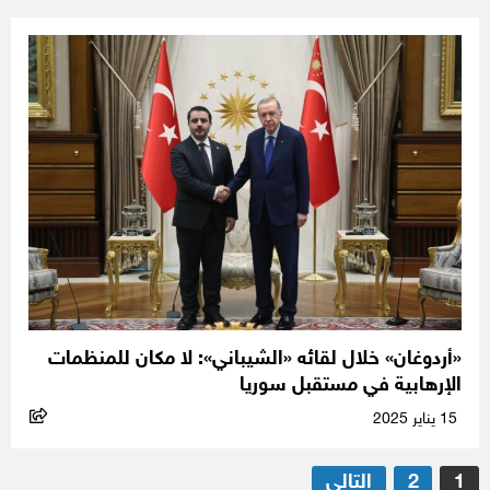
«أردوغان» خلال لقائه «الشيباني»: لا مكان للمنظمات
الإرهابية في مستقبل سوريا
15 يناير 2025
تعدد
1
2
التالي