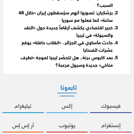
السبب؟
بزشكيان: تصوروا أنهم سيُسقطون إيران «خلال 48
ساعة» كما فعلوا مع سوريا
خبير اقتصادي يكشف أرقاماً جديدة حول «النقد
والسيولة» في ليبيا
حادث مأساوي في الجزائر.. «انقلاب حافلة» يوقع
عشرات الضحايا
بعد كابوس درنة.. هل تتحضّر ليبيا لموجة «تطرف
مناخي» جديدة وسيول مرعبة؟
تابعونا
فيسبوك
إكس
تيليغرام
إنستغرام
يوتيوب
آر إس إس