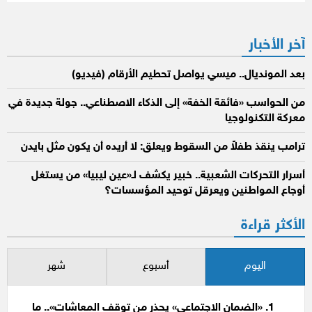
آخر الأخبار
بعد المونديال.. ميسي يواصل تحطيم الأرقام (فيديو)
من الحواسب «فائقة الخفة» إلى الذكاء الاصطناعي.. جولة جديدة في
معركة التكنولوجيا
ترامب ينقذ طفلاً من السقوط ويعلق: لا أريده أن يكون مثل بايدن
أسرار التحركات الشعبية.. خبير يكشف لـ«عين ليبيا» من يستغل
أوجاع المواطنين ويعرقل توحيد المؤسسات؟
الأكثر قراءة
اليوم
أسبوع
شهر
«الضمان الاجتماعي» يحذر من توقف المعاشات».. ما