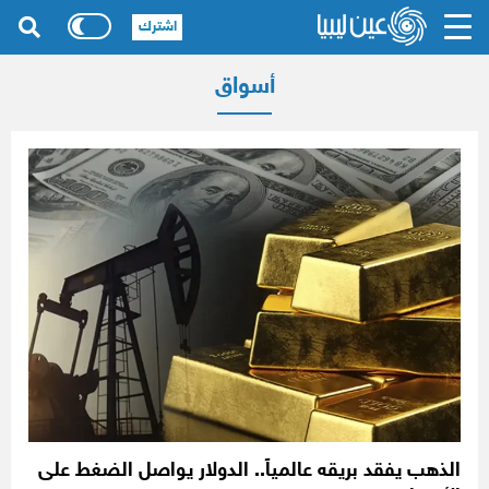
اشترك
أسواق
الذهب يفقد بريقه عالمياً.. الدولار يواصل الضغط على