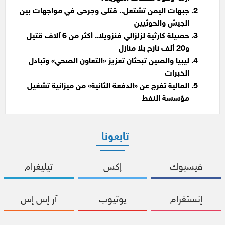
جبهات اليمن تشتعل.. قتلى وجرحى في مواجهات بين
الجيش والحوثيين
حصيلة كارثية لزلزالي فنزويلا.. أكثر من 6 آلاف قتيل
و20 ألف نازح بلا منازل
ليبيا والصين تبحثان تعزيز «التعاون الصحي» وتبادل
الخبرات
المالية تفرج عن «الدفعة الثانية» من ميزانية تشغيل
مؤسسة النفط
تابعونا
فيسبوك
إكس
تيليغرام
إنستغرام
يوتيوب
آر إس إس