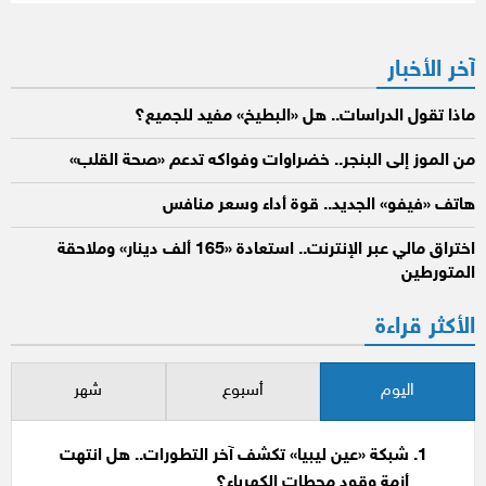
آخر الأخبار
ماذا تقول الدراسات.. هل «البطيخ» مفيد للجميع؟
من الموز إلى البنجر.. خضراوات وفواكه تدعم «صحة القلب»
هاتف «فيفو» الجديد.. قوة أداء وسعر منافس
اختراق مالي عبر الإنترنت.. استعادة «165 ألف دينار» وملاحقة
المتورطين
الأكثر قراءة
اليوم
أسبوع
شهر
شبكة «عين ليبيا» تكشف آخر التطورات.. هل انتهت
أزمة وقود محطات الكهرباء؟