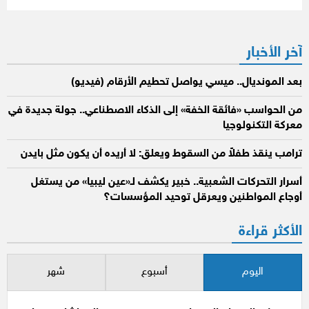
آخر الأخبار
بعد المونديال.. ميسي يواصل تحطيم الأرقام (فيديو)
من الحواسب «فائقة الخفة» إلى الذكاء الاصطناعي.. جولة جديدة في
معركة التكنولوجيا
ترامب ينقذ طفلاً من السقوط ويعلق: لا أريده أن يكون مثل بايدن
أسرار التحركات الشعبية.. خبير يكشف لـ«عين ليبيا» من يستغل
أوجاع المواطنين ويعرقل توحيد المؤسسات؟
الأكثر قراءة
اليوم
أسبوع
شهر