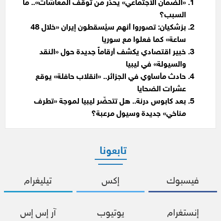
«الضمان الاجتماعي» يحذر من توقف المعاشات».. ما
السبب؟
بزشكيان: تصوروا أنهم سيُسقطون إيران «خلال 48
ساعة» كما فعلوا مع سوريا
خبير اقتصادي يكشف أرقاماً جديدة حول «النقد
والسيولة» في ليبيا
حادث مأساوي في الجزائر.. «انقلاب حافلة» يوقع
عشرات الضحايا
بعد كابوس درنة.. هل تتحضّر ليبيا لموجة «تطرف
مناخي» جديدة وسيول مرعبة؟
تابعونا
فيسبوك
إكس
تيليغرام
إنستغرام
يوتيوب
آر إس إس