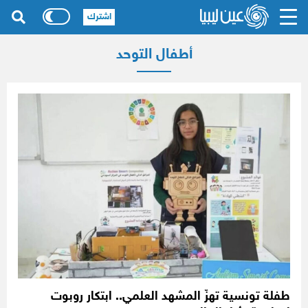
اشترك
أطفال التوحد
طفلة تونسية تهزّ المشهد العلمي.. ابتكار روبوت