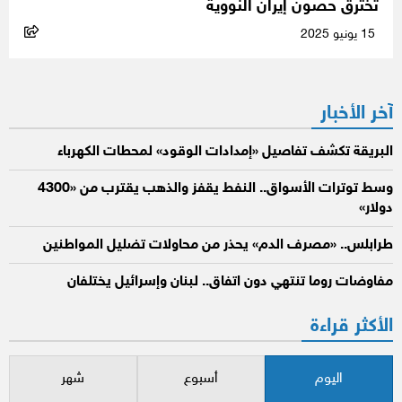
تخترق حصون إيران النووية
15 يونيو 2025
آخر الأخبار
البريقة تكشف تفاصيل «إمدادات الوقود» لمحطات الكهرباء
وسط توترات الأسواق.. النفط يقفز والذهب يقترب من «4300
دولار»
طرابلس.. «مصرف الدم» يحذر من محاولات تضليل المواطنين
مفاوضات روما تنتهي دون اتفاق.. لبنان وإسرائيل يختلفان
الأكثر قراءة
اليوم
أسبوع
شهر