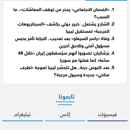
«الضمان الاجتماعي» يحذر من توقف المعاشات».. ما
السبب؟
الشارع يشتعل.. خبير دولي يكشف «السيناريوهات
المرعبة» لمستقبل ليبيا
وفاة «ياسر السيفاو» بعد تعذيب.. النيابة تأمر بحبس
مسؤول أمني وتلاحق آخرين
بزشكيان: تصوروا أنهم سيُسقطون إيران «خلال 48
ساعة» كما فعلوا مع سوريا
بعد كابوس درنة.. هل تتحضّر ليبيا لموجة «تطرف
مناخي» جديدة وسيول مرعبة؟
تابعونا
فيسبوك
إكس
تيليغرام