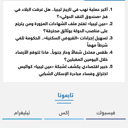
أكبر عملية نهب في تاريخ ليبيا.. هل غرقت البلاد في
فخ «صندوق النقد الدولي»؟
«عين ليبيا» تفتح ملف الشهادات المزورة ومن يتربّع
على مناصب الدولة بوثائق محترقة؟
تسهيل إجراءات «القروض السكنية».. الحكومة تلغي
شرطاً مهماً
طقس معتدل شمالاً وحار جنوباً.. ماذا تتوقع الأرصاد
خلال اليومين المقبلين؟
خبير اقتصادي يكشف لشبكة «عين ليبيا» كواليس
اختراق وفساد مبادرة الإسكان الشبابي
تابعونا
فيسبوك
إكس
تيليغرام