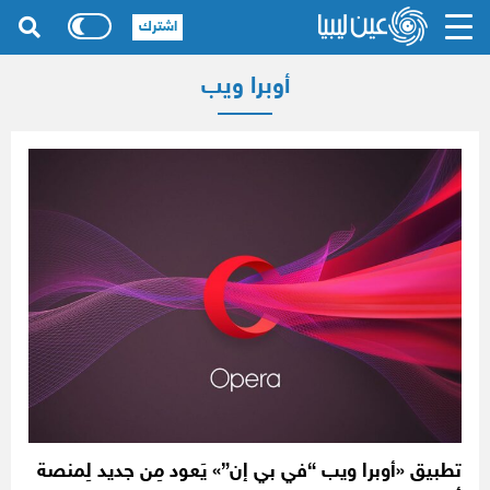
اشترك
أوبرا ويب
تطبيق «أوبرا ويب “في بي إن”» يَعود مِن جديد لِمنصة