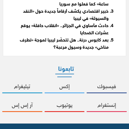
ساعة» كما فعلوا مع سوريا
خبير اقتصادي يكشف أرقاماً جديدة حول «النقد
والسيولة» في ليبيا
حادث مأساوي في الجزائر.. «انقلاب حافلة» يوقع
عشرات الضحايا
بعد كابوس درنة.. هل تتحضّر ليبيا لموجة «تطرف
مناخي» جديدة وسيول مرعبة؟
تابعونا
فيسبوك
إكس
تيليغرام
إنستغرام
يوتيوب
آر إس إس