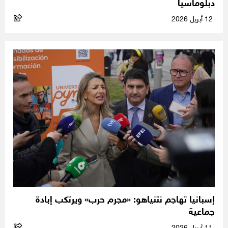
دبلوماسياً
12 أبريل 2026
إسبانيا تهاجم نتنياهو: «مجرم حرب» ويرتكب إبادة
جماعية