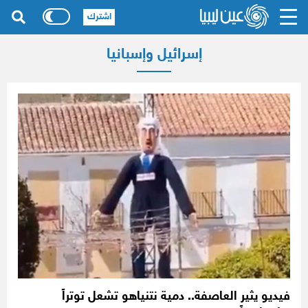
اشترك
إسرائيل وإسبانيا
فيديو يثير العاصفة.. دمية نتنياهو تشعل توتراً