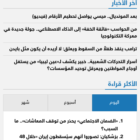
آخر الأخبار
بعد المونديال.. ميسي يواصل تحطيم الأرقام (فيديو)
من الحواسب «فائقة الخفة» إلى الذكاء الاصطناعي.. جولة جديدة في
معركة التكنولوجيا
ترامب ينقذ طفلاً من السقوط ويعلق: لا أريده أن يكون مثل بايدن
أسرار التحركات الشعبية.. خبير يكشف لـ«عين ليبيا» من يستغل
أوجاع المواطنين ويعرقل توحيد المؤسسات؟
الأكثر قراءة
اليوم
أسبوع
شهر
«الضمان الاجتماعي» يحذر من توقف المعاشات».. ما
السبب؟
بزشكيان: تصوروا أنهم سيُسقطون إيران «خلال 48