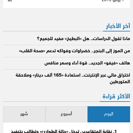
1 يوليو 2019
آخر الأخبار
ماذا تقول الدراسات.. هل «البطيخ» مفيد للجميع؟
من الموز إلى البنجر.. خضراوات وفواكه تدعم «صحة القلب»
هاتف «فيفو» الجديد.. قوة أداء وسعر منافس
اختراق مالي عبر الإنترنت.. استعادة «165 ألف دينار» وملاحقة
المتورطين
الأكثر قراءة
اليوم
أسبوع
شهر
نقابة المتقاعدين تدخل «حالة الطوارئ» وتطالب بتنفيذ