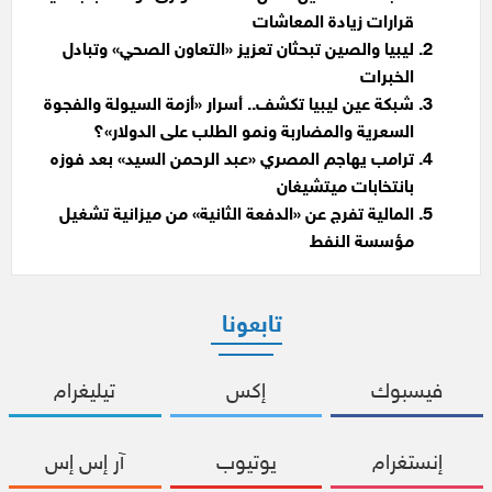
قرارات زيادة المعاشات
ليبيا والصين تبحثان تعزيز «التعاون الصحي» وتبادل
الخبرات
شبكة عين ليبيا تكشف.. أسرار «أزمة السيولة والفجوة
السعرية والمضاربة ونمو الطلب على الدولار»؟
ترامب يهاجم المصري «عبد الرحمن السيد» بعد فوزه
بانتخابات ميتشيغان
المالية تفرج عن «الدفعة الثانية» من ميزانية تشغيل
مؤسسة النفط
تابعونا
فيسبوك
إكس
تيليغرام
إنستغرام
يوتيوب
آر إس إس