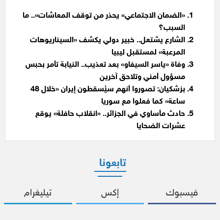
«الضمان الاجتماعي» يحذر من توقف المعاشات».. ما
السبب؟
الشارع يشتعل.. خبير دولي يكشف «السيناريوهات
المرعبة» لمستقبل ليبيا
وفاة «ياسر السيفاو» بعد تعذيب.. النيابة تأمر بحبس
مسؤول أمني وتلاحق آخرين
بزشكيان: تصوروا أنهم سيُسقطون إيران «خلال 48
ساعة» كما فعلوا مع سوريا
حادث مأساوي في الجزائر.. «انقلاب حافلة» يوقع
عشرات الضحايا
تابعونا
فيسبوك
إكس
تيليغرام