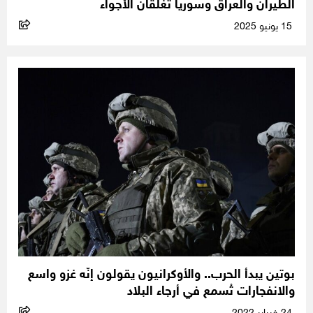
الطيران والعراق وسوريا تغلقان الأجواء
15 يونيو 2025
بوتين يبدأ الحرب.. والأوكرانيون يقولون إنّه غزو واسع
والانفجارات تُسمع في أرجاء البلاد