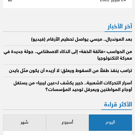
24 فبراير 2022
آخر الأخبار
بعد المونديال.. ميسي يواصل تحطيم الأرقام (فيديو)
من الحواسب «فائقة الخفة» إلى الذكاء الاصطناعي.. جولة جديدة في
معركة التكنولوجيا
ترامب ينقذ طفلاً من السقوط ويعلق: لا أريده أن يكون مثل بايدن
أسرار التحركات الشعبية.. خبير يكشف لـ«عين ليبيا» من يستغل
أوجاع المواطنين ويعرقل توحيد المؤسسات؟
الأكثر قراءة
اليوم
أسبوع
شهر