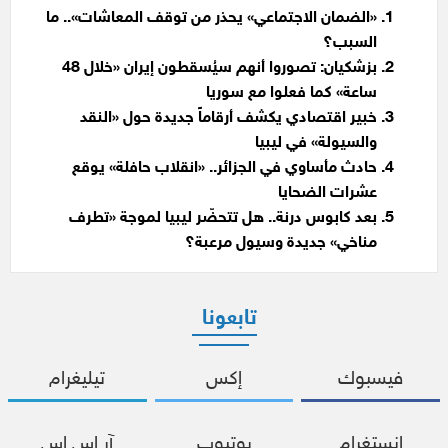
«الضمان الاجتماعي» يحذر من توقف المعاشات».. ما
السبب؟
بزشكيان: تصوروا أنهم سيُسقطون إيران «خلال 48
ساعة» كما فعلوا مع سوريا
خبير اقتصادي يكشف أرقاماً جديدة حول «النقد
والسيولة» في ليبيا
حادث مأساوي في الجزائر.. «انقلاب حافلة» يوقع
عشرات الضحايا
بعد كابوس درنة.. هل تتحضّر ليبيا لموجة «تطرف
مناخي» جديدة وسيول مرعبة؟
تابعونا
فيسبوك
إكس
تيليغرام
إنستغرام
يوتيوب
آر إس إس