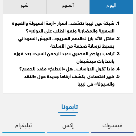
اليوم
أسبوع
شهر
شبكة عين ليبيا تكشف.. أسرار «أزمة السيولة والفجوة
السعرية والمضاربة ونمو الطلب على الدولار»؟
مقتل قائد بارز لـ«الدعم السريع».. الجيش السوداني
يضبط ترسانة ضخمة من الأسلحة
ترامب يهاجم المصري «عبد الرحمن السيد» بعد فوزه
بانتخابات ميتشيغان
ماذا تقول الدراسات.. هل «البطيخ» مفيد للجميع؟
خبير اقتصادي يكشف أرقاماً جديدة حول «النقد
والسيولة» في ليبيا
تابعونا
فيسبوك
إكس
تيليغرام