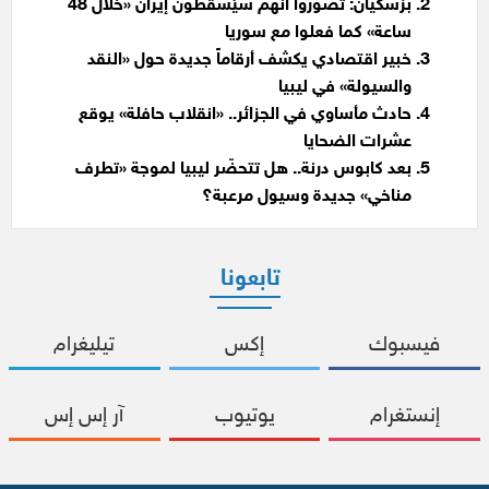
بزشكيان: تصوروا أنهم سيُسقطون إيران «خلال 48
ساعة» كما فعلوا مع سوريا
خبير اقتصادي يكشف أرقاماً جديدة حول «النقد
والسيولة» في ليبيا
حادث مأساوي في الجزائر.. «انقلاب حافلة» يوقع
عشرات الضحايا
بعد كابوس درنة.. هل تتحضّر ليبيا لموجة «تطرف
مناخي» جديدة وسيول مرعبة؟
تابعونا
فيسبوك
إكس
تيليغرام
إنستغرام
يوتيوب
آر إس إس