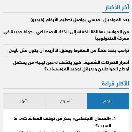
آخر الأخبار
بعد المونديال.. ميسي يواصل تحطيم الأرقام (فيديو)
من الحواسب «فائقة الخفة» إلى الذكاء الاصطناعي.. جولة جديدة في
معركة التكنولوجيا
ترامب ينقذ طفلاً من السقوط ويعلق: لا أريده أن يكون مثل بايدن
أسرار التحركات الشعبية.. خبير يكشف لـ«عين ليبيا» من يستغل
أوجاع المواطنين ويعرقل توحيد المؤسسات؟
الأكثر قراءة
اليوم
أسبوع
شهر
«الضمان الاجتماعي» يحذر من توقف المعاشات».. ما
السبب؟