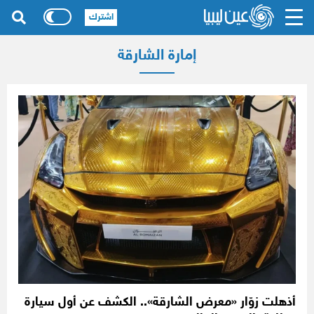
اشترك
إمارة الشارقة
أذهلت زوّار «معرض الشارقة».. الكشف عن أول سيارة