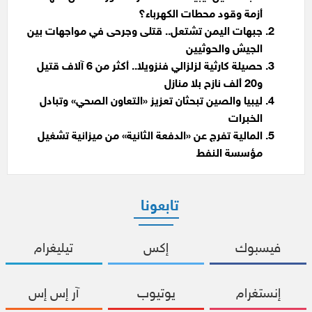
أزمة وقود محطات الكهرباء؟
جبهات اليمن تشتعل.. قتلى وجرحى في مواجهات بين
الجيش والحوثيين
حصيلة كارثية لزلزالي فنزويلا.. أكثر من 6 آلاف قتيل
و20 ألف نازح بلا منازل
ليبيا والصين تبحثان تعزيز «التعاون الصحي» وتبادل
الخبرات
المالية تفرج عن «الدفعة الثانية» من ميزانية تشغيل
مؤسسة النفط
تابعونا
فيسبوك
إكس
تيليغرام
إنستغرام
يوتيوب
آر إس إس