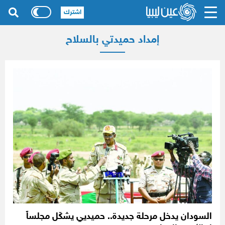
اشترك
إمداد حميدتي بالسلاح
السودان يدخل مرحلة جديدة.. حميديي يشكّل مجلساً