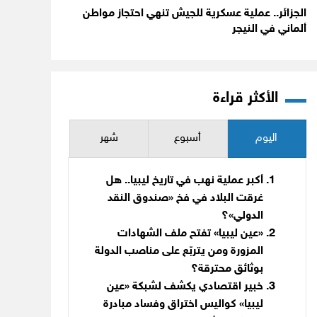
الجزائر.. عملية عسكرية للجيش تنهي احتجاز مواطن
ألماني في النيجر
الأكثر قراءة
اليوم
أسبوع
شهر
أكبر عملية نهب في تاريخ ليبيا.. هل
غرقت البلاد في فخ «صندوق النقد
الدولي»؟
«عين ليبيا» تفتح ملف الشهادات
المزورة ومن يتربّع على مناصب الدولة
بوثائق محترقة؟
خبير اقتصادي يكشف لشبكة «عين
ليبيا» كواليس اختراق وفساد مبادرة