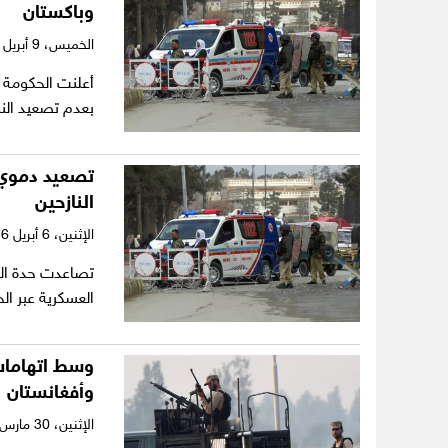
وباكستان
الخميس،
9 أبريل 2026
أعلنت الحكومة 
بعدم تصعيد الن
تصعيد دموي ب
النازحين
الإثنين،
6 أبريل 2026
تصاعدت حدة التو
العسكرية عبر ال
وسط اتهامات
وأفغانستان
الإثنين،
30 مارس 2026