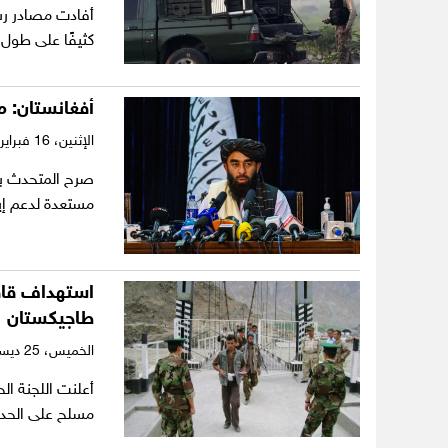
أفادت مصادر رسم
كثيفًا على طول
أفغانستان: م
الإثنين،
16 فبراير 2026
صرح المتحدث باس
مستعدة لدعم إي
استهداف قاف
طاجيكستان
الخميس،
25 ديسمبر 2025
أعلنت اللجنة ا
مسلح على الحد