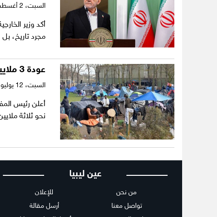
السبت،
2 أغسطس 2025
أكد وزير الخارج
مجرد تاريخ، بل
عودة 3 ملايين أفغاني هذا العام.. هل تستوعبهم بلادهم؟
السبت،
12 يوليو 2025
أعلن رئيس المفو
نحو ثلاثة ملايي
عين ليبيا
من نحن
للإعلان
تواصل معنا
أرسل مقالة