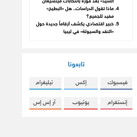
السيد» بعد فوزه بانتخابات ميتشيغان
ماذا تقول الدراسات.. هل «البطيخ»
مفيد للجميع؟
خبير اقتصادي يكشف أرقاماً جديدة حول
«النقد والسيولة» في ليبيا
تابعونا
فيسبوك
إكس
تيليغرام
إنستغرام
يوتيوب
آر إس إس