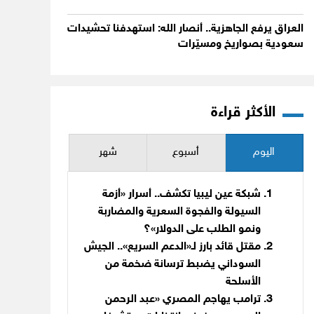
العراق يرفع الجاهزية.. أنصار الله: استهدفنا تحشيدات
سعودية بصواريخ ومسيّرات
الأكثر قراءة
اليوم
أسبوع
شهر
شبكة عين ليبيا تكشف.. أسرار «أزمة
السيولة والفجوة السعرية والمضاربة
ونمو الطلب على الدولار»؟
مقتل قائد بارز لـ«الدعم السريع».. الجيش
السوداني يضبط ترسانة ضخمة من
الأسلحة
ترامب يهاجم المصري «عبد الرحمن