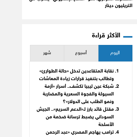
التريليون دينار
الأكثر قراءة
اليوم
أسبوع
شهر
نقابة المتقاعدين تدخل «حالة الطوارئ»
وتطالب بتنفيذ قرارات زيادة المعاشات
شبكة عين ليبيا تكشف.. أسرار «أزمة
السيولة والفجوة السعرية والمضاربة
ونمو الطلب على الدولار»؟
مقتل قائد بارز لـ«الدعم السريع».. الجيش
السوداني يضبط ترسانة ضخمة من
الأسلحة
ترامب يهاجم المصري «عبد الرحمن