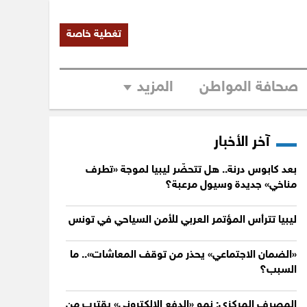
تغطية خاصة
صحافة المواطن
المزيد
آخر الأخبار
بعد كابوس درنة.. هل تتحضّر ليبيا لموجة «تطرف
مناخي» جديدة وسيول مرعبة؟
ليبيا تترأس المؤتمر العربي للأمن السياحي في تونس
«الضمان الاجتماعي» يحذر من توقف المعاشات».. ما
السبب؟
المصرف المركزي: نمو «الدفع الإلكتروني» يقترب من