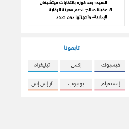
السيد» بعد فوزه بانتخابات ميتشيغان
عقيلة صالح: ندعم «هيئة الرقابة
الإدارية» وأجهزتها دون حدود
تابعونا
فيسبوك
إكس
تيليغرام
إنستغرام
يوتيوب
آر إس إس