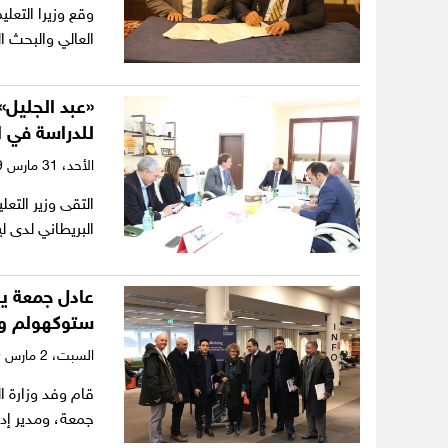
وقع وزيرا التعل
العالي والبحث ا
«عبد الجليل»
للدراسة في ا
الأحد،
31 مارس 2019
التقى وزير التع
البريطاني لدى ل
عادل جمعة يب
ستوكهولم وا
السبت،
2 مارس 2019
قام وفد وزارة ا
جمعة، ومدير إد