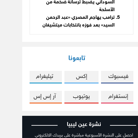
السوداني يضبط ترسانة ضخمة من
الأسلحة
ترامب يهاجم المصري «عبد الرحمن
السيد» بعد فوزه بانتخابات ميتشيغان
تابعونا
فيسبوك
إكس
تيليغرام
إنستغرام
يوتيوب
آر إس إس
نشرة عين ليبيا
احصل على النشرة الأسبوعية مباشرة على بريدك الالكتروني