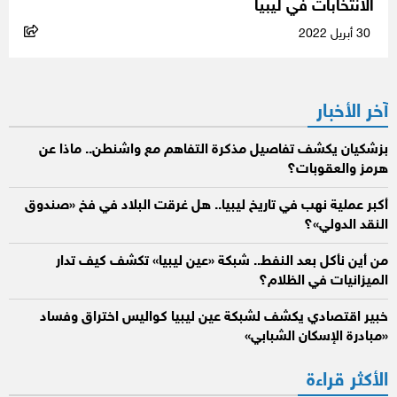
الانتخابات في ليبيا
30 أبريل 2022
آخر الأخبار
بزشكيان يكشف تفاصيل مذكرة التفاهم مع واشنطن.. ماذا عن
هرمز والعقوبات؟
أكبر عملية نهب في تاريخ ليبيا.. هل غرقت البلاد في فخ «صندوق
النقد الدولي»؟
من أين نأكل بعد النفط.. شبكة «عين ليبيا» تكشف كيف تدار
الميزانيات في الظلام؟
خبير اقتصادي يكشف لشبكة عين ليبيا كواليس اختراق وفساد
«مبادرة الإسكان الشبابي»
الأكثر قراءة