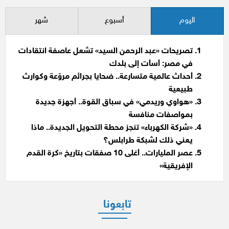
اليوم
أسبوع
شهر
تصريحات «عبد الرحمن السيد» تشعل عاصفة انتقادات
في مصر: أسأت إلى بلدك
أحداث عالمية متسارعة.. ضحايا بجرائم مروّعة وكوارث
طبيعية
«هواوي وريدمي» في سباق القوة.. أجهزة جديدة
بمواصفات منافسة
«شركة الكهرباء» تنجز محطة التحويل الجديدة.. ماذا
يعني ذلك لشبكة طرابلس؟
عصر المليارات.. أغلى 10 صفقات بتاريخ «كرة القدم
الإفريقية»
تابعونا