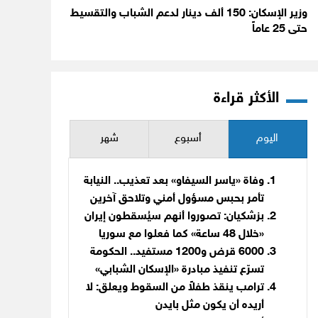
وزير الإسكان: 150 ألف دينار لدعم الشباب والتقسيط
حتى 25 عاماً
الأكثر قراءة
اليوم
أسبوع
شهر
وفاة «ياسر السيفاو» بعد تعذيب.. النيابة
تأمر بحبس مسؤول أمني وتلاحق آخرين
بزشكيان: تصوروا أنهم سيُسقطون إيران
«خلال 48 ساعة» كما فعلوا مع سوريا
6000 قرض و1200 مستفيد.. الحكومة
تسرّع تنفيذ مبادرة «الإسكان الشبابي»
ترامب ينقذ طفلاً من السقوط ويعلق: لا
أريده أن يكون مثل بايدن