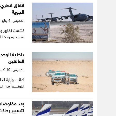
اتفاق قطري أ
الجوية
الخميس،
4 يناير 2024
كشفت تقارير وم
تمديد وجودها ا
داخلية الوحد
العالقين
الخميس،
10 أغسطس 2023
أعلنت وزارة الد
التونسية من ال
بعد مفاوضات
لتسيير رحلات