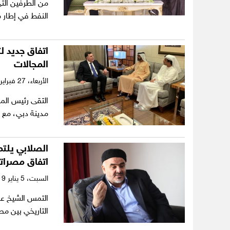
النفط في إطار 
اتفاق جديد ل
المجالات
الأربعاء،
27 فبراير 2019
التقى رئيس المج
مدينة دبي، مع
الصلابي يلتم
اتفاق مصراتة
السبت،
5 يناير 2019
التمس الشيخ علي
التاريخي بين م