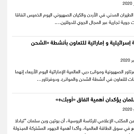
يران المدني في الأردن والكيان الصهيوني اليوم الخميس اتفاقا
ت جوية تجارية عبر المجال الجوي للدولتين….
 إسرائيلية و إماراتية للتعاون بأنشطة «الشحن
اور الصهيونية وموانئ دبي العالمية الإماراتية اليوم الأربعاء إنهما
قات للتعاون في أنشطة الشحن والموانئ. ودوفرتاور…
مان يؤكدان أهمية اتفاق «أوبك+»
ن المكتب الإعلامي للرئاسة الروسية، أن بوتين وبن سلمان “تبادلا
ع في سوق الطاقة العالمية، وأكدا أهمية الجهود المشتركة المبذولة