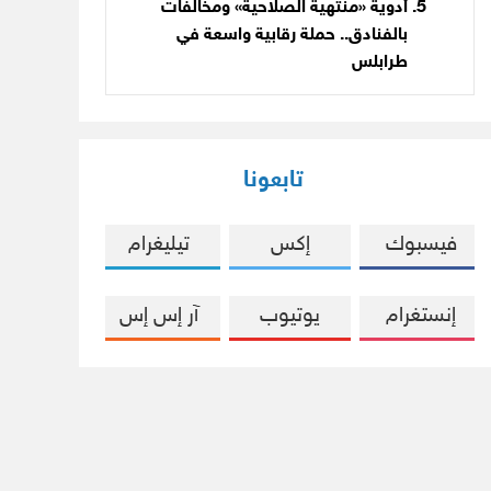
أدوية «منتهية الصلاحية» ومخالفات
بالفنادق.. حملة رقابية واسعة في
طرابلس
تابعونا
فيسبوك
إكس
تيليغرام
إنستغرام
يوتيوب
آر إس إس