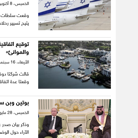
الخميس،
8 أكتوبر 2020
وقعت سلطات الط
يتيح تسيير رحلا
توقيع اتفاقية
والموانئ»
الأربعاء،
16 سبتمبر 2020
قالت شركتا دوفرت
وقعتا عدة اتفا
بوتين وبن سل
الخميس،
28 مايو 2020
وذكر بيان صدر ع
الآراء حول الوض