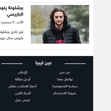
برشلونة يتوص
الباريسي
الأحد،
2 ديسمبر 2018
قرر نادي برشلون
باريس سان جيرم
عين ليبيا
من نحن
للإعلان
تواصل معنا
أرسل مقالة
سياسة الخصوصية
أسعار العملات مقابل
شروط الاستخدام
الدينار الليبي
فرص عمل