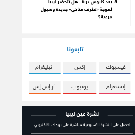
بعد كابوس درنة.. هل تتحضّر ليبيا
لموجة «تطرف مناخي» جديدة وسيول
مرعبة؟
تابعونا
فيسبوك
إكس
تيليغرام
إنستغرام
يوتيوب
آر إس إس
نشرة عين ليبيا
احصل على النشرة الأسبوعية مباشرة على بريدك الالكتروني