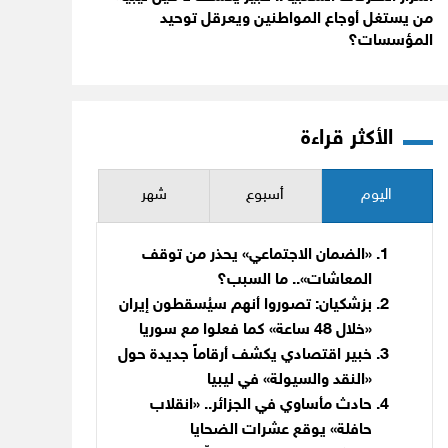
من يستغل أوجاع المواطنين ويعرقل توحيد
المؤسسات؟
الأكثر قراءة
اليوم
أسبوع
شهر
«الضمان الاجتماعي» يحذر من توقف
المعاشات».. ما السبب؟
بزشكيان: تصوروا أنهم سيُسقطون إيران
«خلال 48 ساعة» كما فعلوا مع سوريا
خبير اقتصادي يكشف أرقاماً جديدة حول
«النقد والسيولة» في ليبيا
حادث مأساوي في الجزائر.. «انقلاب
حافلة» يوقع عشرات الضحايا