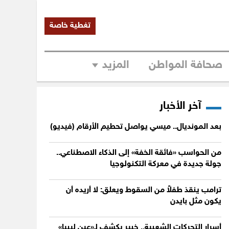
تغطية خاصة
صحافة المواطن
المزيد
آخر الأخبار
بعد المونديال.. ميسي يواصل تحطيم الأرقام (فيديو)
من الحواسب «فائقة الخفة» إلى الذكاء الاصطناعي..
جولة جديدة في معركة التكنولوجيا
ترامب ينقذ طفلاً من السقوط ويعلق: لا أريده أن
يكون مثل بايدن
أسرار التحركات الشعبية.. خبير يكشف لـ«عين ليبيا»