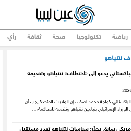
رياضة
تكنولوجيا
صحة
ثقافة
رأي
ف نتنياهو
الباكستاني يدعو إلى «اختطاف» نتنياهو وتقديمه
 الباكستاني خواجة محمد آصف، إن الولايات المتحدة يجب أن
وزراء الإسرائيلي بنيامين نتنياهو وتقدمه للمحاكمة،…
مريكي سابق يحذّر: سياسات نتنياهو تهدد مستقبل