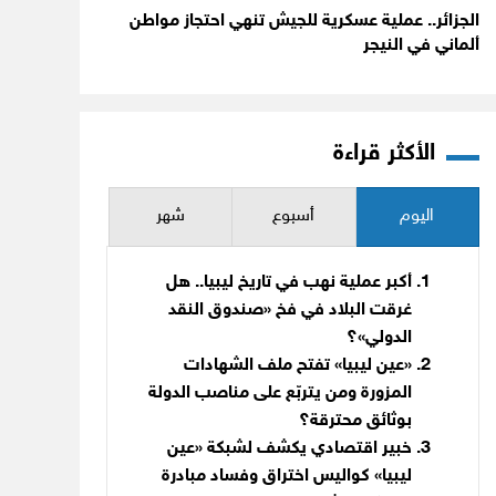
الجزائر.. عملية عسكرية للجيش تنهي احتجاز مواطن
ألماني في النيجر
الأكثر قراءة
اليوم
أسبوع
شهر
أكبر عملية نهب في تاريخ ليبيا.. هل
غرقت البلاد في فخ «صندوق النقد
الدولي»؟
«عين ليبيا» تفتح ملف الشهادات
المزورة ومن يتربّع على مناصب الدولة
بوثائق محترقة؟
خبير اقتصادي يكشف لشبكة «عين
ليبيا» كواليس اختراق وفساد مبادرة