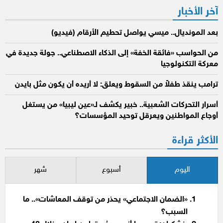
آخر الأخبار
بعد المونديال.. ميسي يواصل تحطيم الأرقام (فيديو)
من الحواسب «فائقة الخفة» إلى الذكاء الاصطناعي.. جولة جديدة في
معركة التكنولوجيا
ترامب ينقذ طفلاً من السقوط ويعلق: لا أريده أن يكون مثل بايدن
أسرار التحركات الشعبية.. خبير يكشف لـ«عين ليبيا» من يستغل
أوجاع المواطنين ويعرقل توحيد المؤسسات؟
الأكثر قراءة
اليوم
أسبوع
شهر
«الضمان الاجتماعي» يحذر من توقف المعاشات».. ما
السبب؟