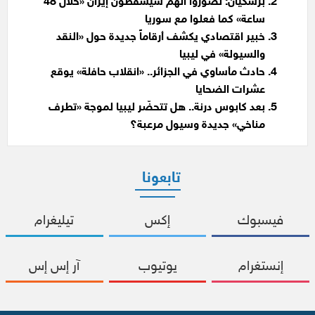
بزشكيان: تصوروا أنهم سيُسقطون إيران «خلال 48
ساعة» كما فعلوا مع سوريا
خبير اقتصادي يكشف أرقاماً جديدة حول «النقد
والسيولة» في ليبيا
حادث مأساوي في الجزائر.. «انقلاب حافلة» يوقع
عشرات الضحايا
بعد كابوس درنة.. هل تتحضّر ليبيا لموجة «تطرف
مناخي» جديدة وسيول مرعبة؟
تابعونا
فيسبوك
إكس
تيليغرام
إنستغرام
يوتيوب
آر إس إس