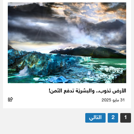
الأرض تذوب.. والبشريّة تدفع الثمن!
31 مايو 2025
تعدد
1
2
التالي
صفحات
المقالات